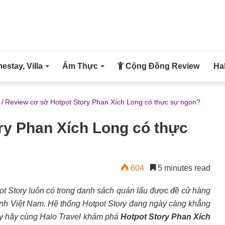
stay, Villa
Ẩm Thực
Cộng Đồng Review
Ha
/
Review cơ sở Hotpot Story Phan Xích Long có thực sự ngon?
ry Phan Xích Long có thực
604
5 minutes read
pot Story luôn có trong danh sách quán lẩu được đề cử hàng
hành Việt Nam. Hệ thống Hotpot Story đang ngày càng khẳng
ay
hãy cùng Halo Travel khám phá
Hotpot Story Phan Xích