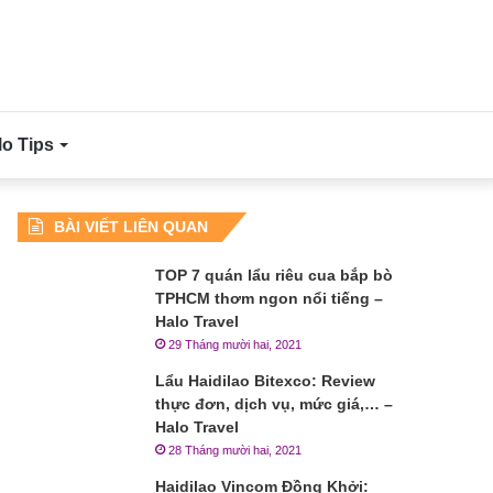
lo Tips
BÀI VIẾT LIÊN QUAN
TOP 7 quán lẩu riêu cua bắp bò
TPHCM thơm ngon nổi tiếng –
Halo Travel
29 Tháng mười hai, 2021
Lẩu Haidilao Bitexco: Review
thực đơn, dịch vụ, mức giá,… –
Halo Travel
28 Tháng mười hai, 2021
Haidilao Vincom Đồng Khởi: