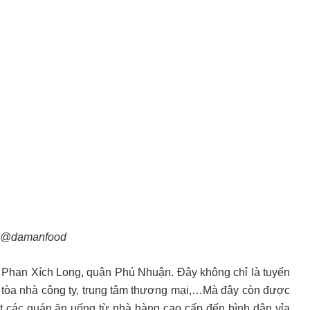
 @damanfood
ng Phan Xích Long, quận Phú Nhuận. Đây không chỉ là tuyến
 tòa nhà công ty, trung tâm thương mại,…Mà đây còn được
t các quán ăn uống từ nhà hàng cao cấp đến bình dân vỉa