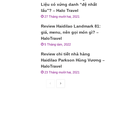
Liệu có xứng danh “đệ nhất
lẩu”? – Halo Travel
27 Tháng mười hai, 2021
Review Haidilao Landmark 81:
giá, menu, nên gọi món gì? –
HaloTravel
5 Tháng tám, 2022
Review chi tiết nhà hàng
Haidilao Parkson Hùng Vương –
HaloTravel
23 Tháng mười hai, 2021
Trang
Trang
trước
sau