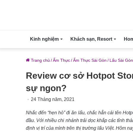
Kinh nghiệm
Khách sạn, Resort
Home
Trang chủ
/
Ẩm Thực
/
Ẩm Thực Sài Gòn
/
Lẩu Sài Gòn
Review cơ sở Hotpot Sto
sự ngon?
24 Tháng năm, 2021
Nhắc đến “hẹn hò” đi ăn lẩu, chắc hẳn cái tên Hot
đầu. Với nhiều chi nhánh trải dọc khắp các tỉnh t
định vị trí của mình trên thị trường lẩu Việt. Hôm n