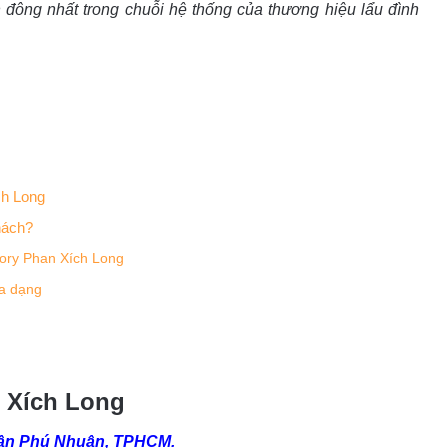
 đông nhất trong chuỗi hệ thống của thương hiệu lẩu đình
ch Long
hách?
tory Phan Xích Long
đa dạng
n Xích Long
uận Phú Nhuận, TPHCM.