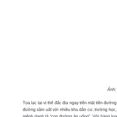
Ảnh:
Tọa lạc tại vị thế đắc địa ngay trên mặt tiền đườ
đường sầm uất với nhiều khu dân cư, trường học,
mệnh danh là “con đường ăn uống”. Với hàng loạ