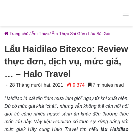
M
Trang chủ
/
Ẩm Thực
/
Ẩm Thực Sài Gòn
/
Lẩu Sài Gòn
Lẩu Haidilao Bitexco: Review
thực đơn, dịch vụ, mức giá,
… – Halo Travel
28 Tháng mười hai, 2021
9.374
7 minutes read
Haidilao là cái tên “làm mưa làm gió” ngay từ khi xuất hiện.
Dù có mức giá khá “chát”, nhưng vẫn không thể cản nổi nổi
giới trẻ cùng nhiều người sành ăn khác đến thưởng thức
món lẩu này. Vậy liệu Haidilao có thực sự xứng đáng với
mức giá? Hãy cùng Halo Travel tìm hiểu
lẩu Haidilao