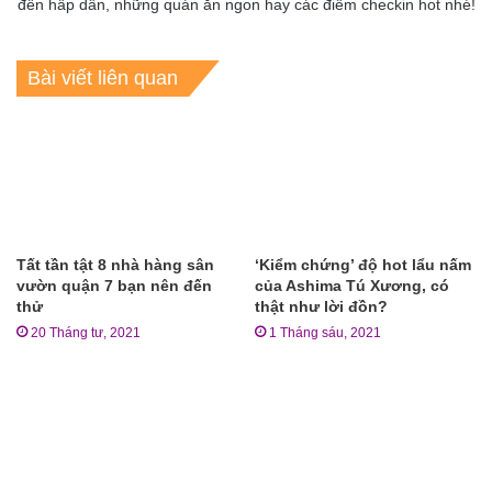
đến hấp dẫn, những quán ăn ngon hay các điểm checkin hot nhé!
Bài viết liên quan
Tất tần tật 8 nhà hàng sân
‘Kiểm chứng’ độ hot lẩu nấm
vườn quận 7 bạn nên đến
của Ashima Tú Xương, có
thử
thật như lời đồn?
20 Tháng tư, 2021
1 Tháng sáu, 2021