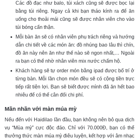
Các đồ đạc như balo, túi xách cũng sẽ được bọc lại
bằng túi riêng. Ngay cả khi bạn tháo kính ra để ăn
uống cho thoải mái cũng sẽ được nhân viên cho vào
túi bóng cẩn thận.
Mỗi bàn ăn sẽ có nhân viên phụ trách riêng và hướng
dẫn chi tiết về các món ăn: đồ nhúng bao lâu thì chín,
đồ ăn này nên ăn như thế nào sẽ ngon nhất,… Ngoài
ra bạn có thể nhờ nhân viên mix nước chấm hộ.
Khách hàng sẽ tự order món bằng ipad được bố trí ở
từng bàn. Mỗi lần chọn món đều sẽ có cộng tiền trực
tiếp rất tiện lợi. Bạn sẽ biết được mình đã ăn hết bao
nhiêu để có thể cân đối chi phí.
Mãn nhãn với màn múa mỳ
Nếu đến với Haidilao lần đầu, bạn không nên bỏ qua dịch
vụ “Mùa mỳ” cực độc đáo. Chỉ với 70.000Đ, bạn có thể
thưởng thức màn múa mỳ điêu luyện, kết hợp với âm nhạc