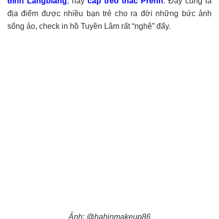
đỉnh Langbiang
, hay
cáp treo thác Prenn
. Đây cũng là
địa điểm được nhiều bạn trẻ cho ra đời những bức ảnh
sống ảo, check in hồ Tuyền Lâm rất “nghệ” đấy.
Ảnh: @hahinmakeup86