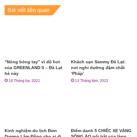
Bài viết liên quan
“Nóng bỏng tay” vì độ hot
Khách sạn Sammy Đà Lạt:
của GREENLAND II – Đà Lạt
nơi nghỉ dưỡng đậm chất
hè này
‘Pháp’
18 Tháng ba, 2021
13 Tháng tám, 2022
Kinh nghiệm du lịch Đơn
Điểm danh 5 CHIẾC XE VÀNG
Dương Lâm Đồng cho ai đi
SỐNG ẢO nổi bật của làng