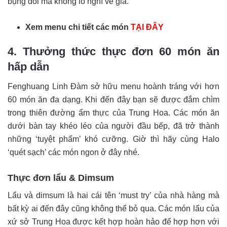
bụng đói mà không lo nghĩ về giá.
Xem menu chi tiết các món
TẠI ĐÂY
4. Thưởng thức thực đơn 60 món ăn
hấp dẫn
Fenghuang Linh Đàm sở hữu menu hoành tráng với hơn
60 món ăn đa dạng. Khi đến đây bạn sẽ được đắm chìm
trong thiên đường ẩm thực của Trung Hoa. Các món ăn
dưới bàn tay khéo léo của người đầu bếp, đã trở thành
những ‘tuyệt phẩm’ khó cưỡng. Giờ thì hãy cùng Halo
‘quét sạch’ các món ngon ở đây nhé.
Thực đơn lẩu & Dimsum
Lẩu và dimsum là hai cái tên ‘must try’ của nhà hàng mà
bất kỳ ai đến đây cũng không thể bỏ qua. Các món lẩu của
xứ sở Trung Hoa được kết hợp hoàn hảo để hợp hơn với