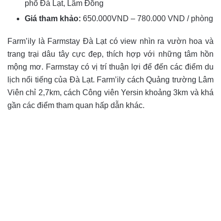
phố Đà Lạt, Lâm Đồng
Giá tham khảo:
650.000VND – 780.000 VND / phòng
Farm’ily là Farmstay Đà Lạt có view nhìn ra vườn hoa và
trang trại dâu tây cực đẹp, thích hợp với những tâm hồn
mộng mơ. Farmstay có vị trí thuận lợi để đến các điểm du
lịch nổi tiếng của Đà Lạt. Farm’ily cách Quảng trường Lâm
Viên chỉ 2,7km, cách Công viên Yersin khoảng 3km và khá
gần các điểm tham quan hấp dẫn khác.