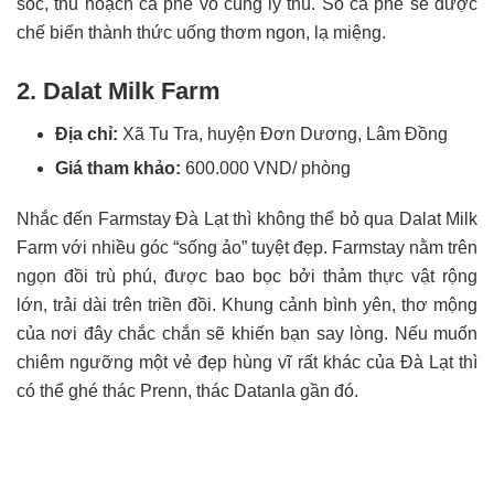
sóc, thu hoạch cà phê vô cùng lý thú. Số cà phê sẽ được
chế biến thành thức uống thơm ngon, lạ miệng.
2. Dalat Milk Farm
Địa chỉ:
Xã Tu Tra, huyện Đơn Dương, Lâm Đồng
Giá tham khảo:
600.000 VND/ phòng
Nhắc đến Farmstay Đà Lạt thì không thể bỏ qua Dalat Milk
Farm với nhiều góc “sống ảo” tuyệt đẹp. Farmstay nằm trên
ngọn đồi trù phú, được bao bọc bởi thảm thực vật rộng
lớn, trải dài trên triền đồi. Khung cảnh bình yên, thơ mộng
của nơi đây chắc chắn sẽ khiến bạn say lòng. Nếu muốn
chiêm ngưỡng một vẻ đẹp hùng vĩ rất khác của Đà Lạt thì
có thể ghé thác Prenn, thác Datanla gần đó.