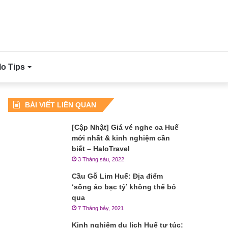
lo Tips
BÀI VIẾT LIÊN QUAN
[Cập Nhật] Giá vé nghe ca Huế
mới nhất & kinh nghiệm cần
biết – HaloTravel
3 Tháng sáu, 2022
Cầu Gỗ Lim Huế: Địa điểm
‘sống ảo bạc tỷ’ không thể bỏ
qua
7 Tháng bảy, 2021
Kinh nghiệm du lịch Huế tự túc: