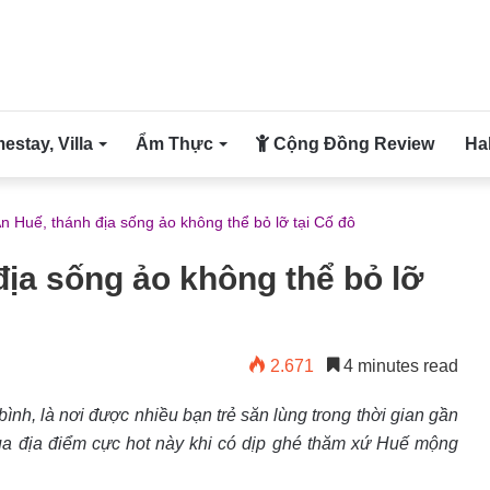
stay, Villa
Ẩm Thực
Cộng Đồng Review
Ha
n Huế, thánh địa sống ảo không thể bỏ lỡ tại Cố đô
địa sống ảo không thể bỏ lỡ
2.671
4 minutes read
h, là nơi được nhiều bạn trẻ săn lùng trong thời gian gần
qua địa điểm cực hot này khi có dịp ghé thăm xứ Huế mộng