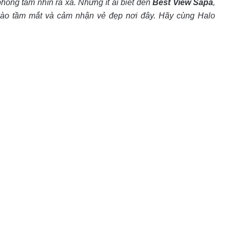
hóng tầm nhìn ra xa. Nhưng ít ai biết đến
Best View Sapa
,
 vào tầm mắt và cảm nhận vẻ đẹp nơi đây. Hãy cùng Halo