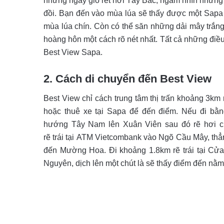
những ngày gió rét nơi Tây Bắc, ngắm nhìn những 
đồi. Bạn đến vào mùa lúa sẽ thấy được một Sapa
mùa lúa chín. Còn có thể săn những dải mây trắn
hoàng hôn một cách rõ nét nhất. Tất cả những điều
Best View Sapa.
2. Cách di chuyển đến Best View
Best View chỉ cách trung tâm thị trấn khoảng 3km 
hoặc thuê xe tại Sapa để đến điểm. Nếu đi bằng
hướng
Tây Nam
lên
Xuân Viên sau đó
rẽ hơi 
rẽ trái tại ATM Vietcombank vào Ngõ Cầu Mây, thẳn
đến Mường Hoa. Đi khoảng 1.8km rẽ trái tại Cửa
Nguyên, dịch lên một chút là sẽ thấy điểm đến nằm