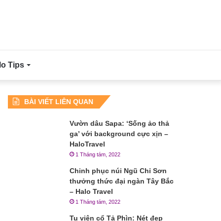
lo Tips
BÀI VIẾT LIÊN QUAN
Vườn dâu Sapa: ‘Sống ảo thả
ga’ với background cực xịn –
HaloTravel
1 Tháng tám, 2022
Chinh phục núi Ngũ Chỉ Sơn
thưởng thức đại ngàn Tây Bắc
– Halo Travel
1 Tháng tám, 2022
Tu viện cổ Tả Phìn: Nét đẹp