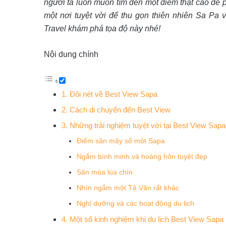
người ta luôn muốn tìm đến một điểm thật cao để p
một nơi tuyệt vời để thu gọn thiên nhiên Sa Pa
Travel khám phá tọa độ này nhé!
Nội dung chính
1. Đôi nét về Best View Sapa
2. Cách di chuyển đến Best View
3. Những trải nghiệm tuyệt vời tại Best View Sapa
Điểm săn mây số một Sapa
Ngắm bình minh và hoàng hôn tuyệt đẹp
Săn mùa lúa chín
Nhìn ngắm một Tả Văn rất khác
Nghỉ dưỡng và các hoạt động du lịch
4. Một số kinh nghiệm khi du lịch Best View Sapa