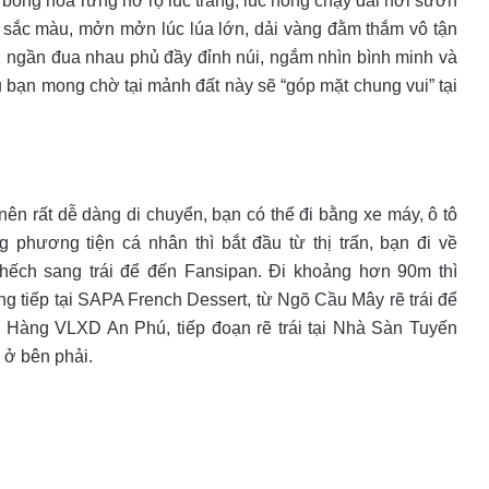
bông hoa rừng nở rộ lúc trắng, lúc hồng chạy dài nơi sườn
 sắc màu, mởn mởn lúc lúa lớn, dải vàng đằm thắm vô tận
g ngần đua nhau phủ đầy đỉnh núi, ngắm nhìn bình minh và
 bạn mong chờ tại mảnh đất này sẽ “góp mặt chung vui” tại
nên rất dễ dàng di chuyển, bạn có thể đi bằng xe máy, ô tô
 phương tiện cá nhân thì bắt đầu từ thị trấn, bạn đ
i về
chếch
sang trái
để đến Fansipan. Đi khoảng hơn 90m thì
g tiếp tại SAPA French Dessert, từ Ngõ Cầu Mây rẽ trái để
 Hàng VLXD An Phú, tiếp đoạn rẽ trái tại Nhà Sàn Tuyến
 ở bên phải.