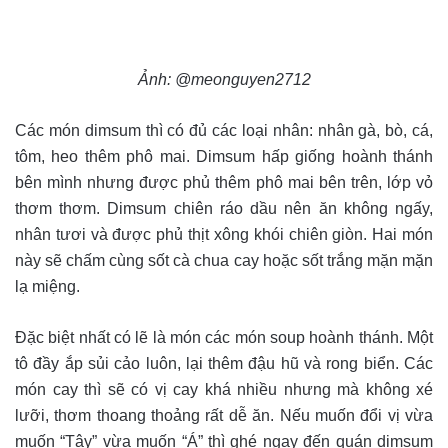
Ảnh: @meonguyen2712
Các món dimsum thì có đủ các loại nhân: nhân gà, bò, cá,
tôm, heo thêm phô mai. Dimsum hấp giống hoành thánh
bên mình nhưng được phủ thêm phô mai bên trên, lớp vỏ
thơm thơm. Dimsum chiên ráo dầu nên ăn không ngấy,
nhân tươi và được phủ thịt xông khói chiên giòn. Hai món
này sẽ chấm cùng sốt cà chua cay hoặc sốt trắng mặn mặn
lạ miệng.
Đặc biệt nhất có lẽ là món các món soup hoành thánh. Một
tô đầy ắp sủi cảo luôn, lại thêm đậu hũ và rong biển. Các
món cay thì sẽ có vị cay khá nhiều nhưng mà không xé
lưỡi, thơm thoang thoảng rất dễ ăn. Nếu muốn đổi vị vừa
muốn “Tây” vừa muốn “Á” thì ghé ngay đến quán dimsum