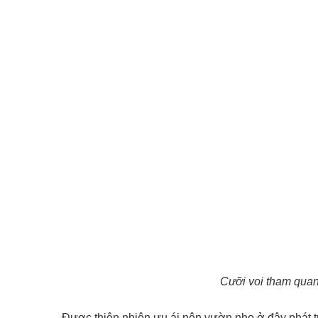
Cưỡi voi tham qua
Được thiên nhiên ưu ái nên vườn nho ở đây phát 