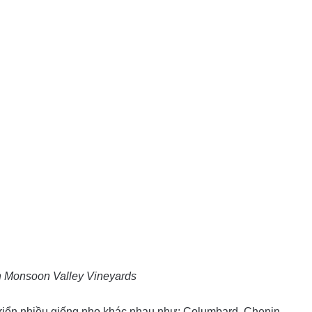
n Monsoon Valley Vineyards
triển nhiều giống nho khác nhau như: Columbard, Chenin