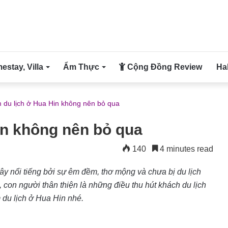
stay, Villa
Ẩm Thực
Cộng Đồng Review
Ha
m du lịch ở Hua Hin không nên bỏ qua
in không nên bỏ qua
140
4 minutes read
ây nổi tiếng bởi sự êm đềm, thơ mộng và chưa bị du lịch
ẻ, con người thân thiện là những điều thu hút khách du lịch
 du lịch ở Hua Hin nhé.