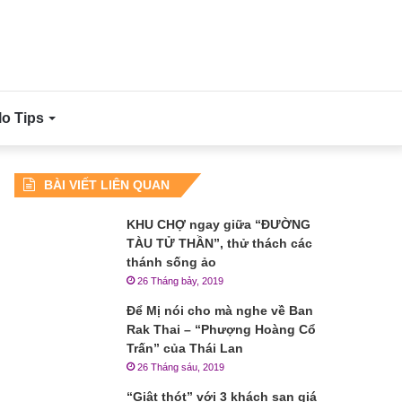
lo Tips
BÀI VIẾT LIÊN QUAN
KHU CHỢ ngay giữa “ĐƯỜNG
TÀU TỬ THẦN”, thử thách các
thánh sống ảo
26 Tháng bảy, 2019
Để Mị nói cho mà nghe về Ban
Rak Thai – “Phượng Hoàng Cổ
Trấn” của Thái Lan
26 Tháng sáu, 2019
“Giật thót” với 3 khách sạn giá