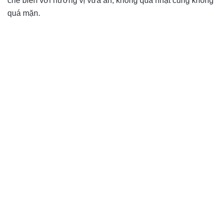
chế biến với hương vị vừa ăn, không quá nhạt cũng không
quá mặn.