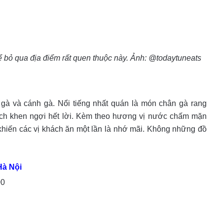
ể bỏ qua địa điểm rất quen thuộc này. Ảnh: @todaytuneats
gà và cánh gà. Nổi tiếng nhất quán là món chân gà rang
ách khen ngợi hết lời. Kèm theo hương vị nước chấm mặn
hiến các vị khách ăn một lần là nhớ mãi. Không những đồ
Hà Nội
00