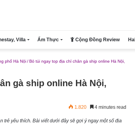
stay, Villa
Ẩm Thực
Cộng Đồng Review
Ha
g phố Hà Nội
/
Bỏ túi ngay top địa chỉ chân gà ship online Hà Nội,
hân gà ship online Hà Nội,
1.820
4 minutes read
rẻ yêu thích. Bài viết dưới đây sẽ gợi ý ngay một số địa