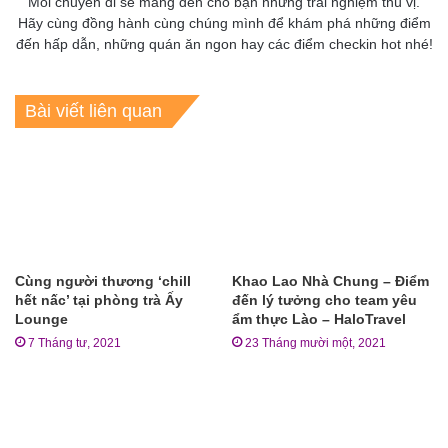
Mỗi chuyến đi sẽ mang đến cho bạn những trải nghiệm thú vị.
Hãy cùng đồng hành cùng chúng mình để khám phá những điểm
đến hấp dẫn, những quán ăn ngon hay các điểm checkin hot nhé!
Bài viết liên quan
Cùng người thương ‘chill
Khao Lao Nhà Chung – Điểm
hết nấc’ tại phòng trà Ấy
đến lý tưởng cho team yêu
Lounge
ẩm thực Lào – HaloTravel
7 Tháng tư, 2021
23 Tháng mười một, 2021