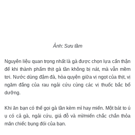
Ảnh: Sưu tầm
Nguyên liệu quan trọng nhất là gà được chọn lựa cẩn thận
để khi thành phẩm thịt gà tần không bị nát, mà vẫn mềm
tơi. Nước dùng đậm đà, hòa quyện giữa vị ngọt của thịt, vị
ngăm đắng của rau ngải cứu cùng các vị thuốc bắc bổ
dưỡng.
Khi ăn bạn có thể gọi gà tần kèm mì hay miến. Một bát to ú
ụ có cả gà, ngải cứu, giá đỗ và mì/miến chắc chắn thỏa
mãn chiếc bụng đói của bạn.