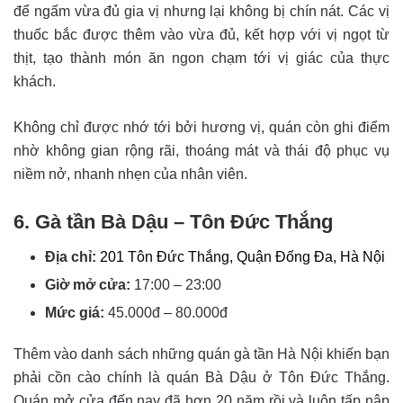
để ngấm vừa đủ gia vị nhưng lại không bị chín nát. Các vị
thuốc bắc được thêm vào vừa đủ, kết hợp với vị ngọt từ
thịt, tạo thành món ăn ngon chạm tới vị giác của thực
khách.
Không chỉ được nhớ tới bởi hương vị, quán còn ghi điểm
nhờ không gian rộng rãi, thoáng mát và thái độ phục vụ
niềm nở, nhanh nhẹn của nhân viên.
6. Gà tần Bà Dậu – Tôn Đức Thắng
Địa chỉ:
201 Tôn Đức Thắng, Quận Đống Đa, Hà Nội
Giờ mở cửa:
17:00 – 23:00
Mức giá:
45.000đ – 80.000đ
Thêm vào danh sách những quán gà tần Hà Nội khiến bạn
phải cồn cào chính là quán Bà Dậu ở Tôn Đức Thắng.
Quán mở cửa đến nay đã hơn 20 năm rồi và luôn tấp nập