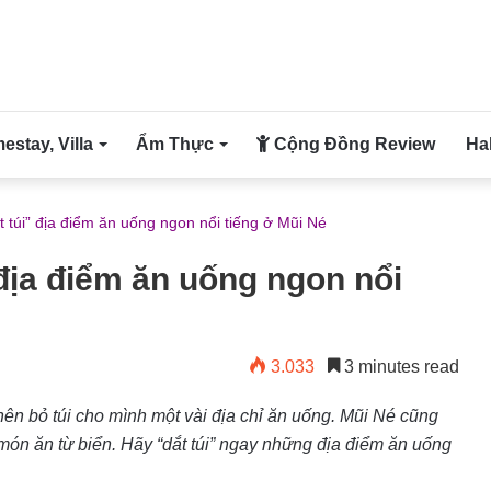
stay, Villa
Ẩm Thực
Cộng Đồng Review
Ha
t túi” địa điểm ăn uống ngon nổi tiếng ở Mũi Né
 địa điểm ăn uống ngon nổi
3.033
3 minutes read
 nên bỏ túi cho mình một vài địa chỉ ăn uống. Mũi Né cũng
 món ăn từ biển. Hãy “dắt túi” ngay những địa điểm ăn uống