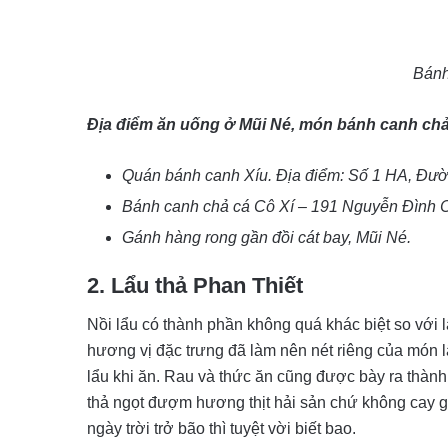
Bánh
Địa điểm ăn uống ở Mũi Né, món bánh canh chả
Quán bánh canh Xíu. Địa điểm: Số 1 HA, Đư
Bánh canh chả cá Cô Xí – 191 Nguyễn Đình 
Gánh hàng rong gần đồi cát bay, Mũi Né.
2. Lẩu thả Phan Thiết
Nồi lẩu có thành phần không quá khác biệt so với l
hương vị đặc trưng đã làm nên nét riêng của món l
lẩu khi ăn. Rau và thức ăn cũng được bày ra thành 
thả ngọt đượm hương thịt hải sản chứ không cay g
ngày trời trở bão thì tuyệt vời biết bao.