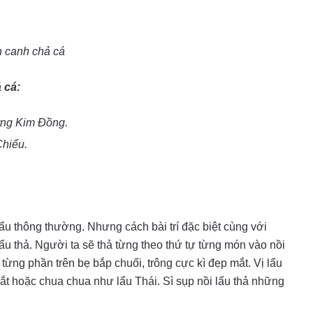
 canh chả cá
 cá:
ờng Kim Đồng.
Chiểu.
ẩu thông thường. Nhưng cách bài trí đặc biệt cùng với
ẩu thả. Người ta sẽ thả từng theo thứ tự từng món vào nồi
từng phần trên bẹ bắp chuối, trông cực kì đẹp mắt. Vị lẩu
ắt hoặc chua chua như lẩu Thái. Sì sụp nồi lẩu thả những