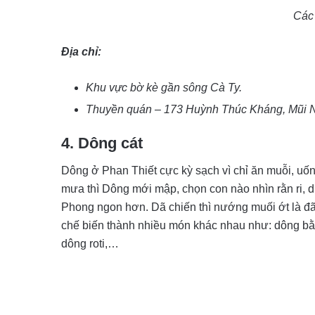
Các
Địa chỉ:
Khu vực bờ kè gần sông Cà Ty.
Thuyền quán – 173 Huỳnh Thúc Kháng, Mũi 
4. Dông cát
Dông ở Phan Thiết cực kỳ sạch vì chỉ ăn muỗi, uố
mưa thì Dông mới mập, chọn con nào nhìn rằn ri, d
Phong ngon hơn. Dã chiến thì nướng muối ớt là đ
chế biến thành nhiều món khác nhau như: dông bằ
dông roti,…