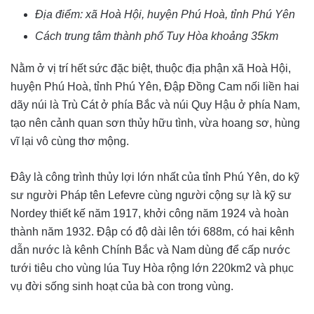
Địa điểm: xã Hoà Hội, huyện Phú Hoà, tỉnh Phú Yên
Cách trung tâm thành phố Tuy Hòa khoảng 35km
Nằm ở vị trí hết sức đặc biệt, thuộc địa phận xã Hoà Hội,
huyện Phú Hoà, tỉnh Phú Yên, Đập Đồng Cam nối liền hai
dãy núi là Trù Cát ở phía Bắc và núi Quy Hậu ở phía Nam,
tạo nên cảnh quan sơn thủy hữu tình, vừa hoang sơ, hùng
vĩ lại vô cùng thơ mộng.
Đây là công trình thủy lợi lớn nhất của tỉnh Phú Yên, do kỹ
sư người Pháp tên Lefevre cùng người cộng sự là kỹ sư
Nordey thiết kế năm 1917, khởi công năm 1924 và hoàn
thành năm 1932. Đập có độ dài lên tới 688m, có hai kênh
dẫn nước là kênh Chính Bắc và Nam dùng để cấp nước
tưới tiêu cho vùng lúa Tuy Hòa rộng lớn 220km2 và phục
vụ đời sống sinh hoạt của bà con trong vùng.