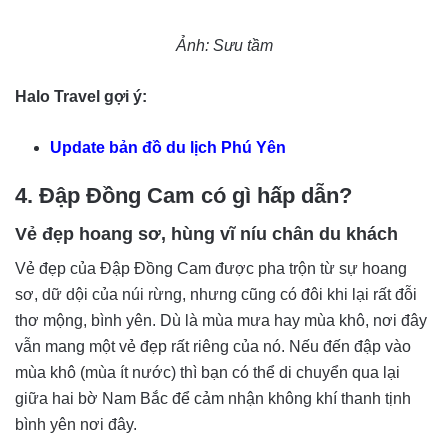
Ảnh: Sưu tầm
Halo Travel gợi ý:
Update bản đồ du lịch Phú Yên
4. Đập Đồng Cam có gì hấp dẫn?
Vẻ đẹp hoang sơ, hùng vĩ níu chân du khách
Vẻ đẹp của Đập Đồng Cam được pha trộn từ sự hoang
sơ, dữ dội của núi rừng, nhưng cũng có đôi khi lại rất đỗi
thơ mộng, bình yên. Dù là mùa mưa hay mùa khô, nơi đây
vẫn mang một vẻ đẹp rất riêng của nó. Nếu đến đập vào
mùa khô (mùa ít nước) thì bạn có thể di chuyển qua lại
giữa hai bờ Nam Bắc để cảm nhận không khí thanh tịnh
bình yên nơi đây.