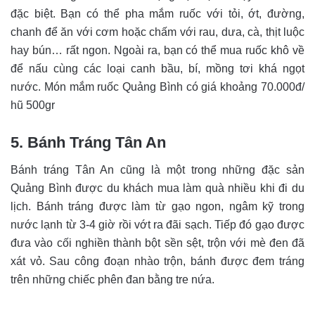
đặc biệt. Bạn có thể pha mắm ruốc với tỏi, ớt, đường,
chanh để ăn với cơm hoặc chấm với rau, dưa, cà, thịt luộc
hay bún… rất ngon. Ngoài ra, bạn có thể mua ruốc khô về
để nấu cùng các loại canh bầu, bí, mồng tơi khá ngọt
nước. Món mắm ruốc Quảng Bình có giá khoảng 70.000đ/
hũ 500gr
5. Bánh Tráng Tân An
Bánh tráng Tân An cũng là một trong những đặc sản
Quảng Bình được du khách mua làm quà nhiều khi đi du
lịch. Bánh tráng được làm từ gạo ngon, ngâm kỹ trong
nước lạnh từ 3-4 giờ rồi vớt ra đãi sạch. Tiếp đó gạo được
đưa vào cối nghiền thành bột sền sệt, trộn với mè đen đã
xát vỏ.
Sau công đoạn nhào trộn, bánh được đem tráng
trên những chiếc phên đan bằng tre nứa.