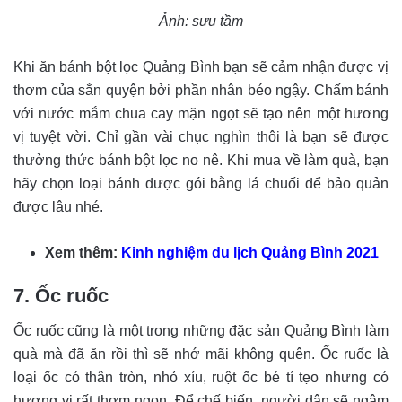
Ảnh: sưu tầm
Khi ăn bánh bột lọc Quảng Bình bạn sẽ cảm nhận được vị
thơm của sắn quyện bởi phần nhân béo ngậy. Chấm bánh
với nước mắm chua cay mặn ngọt sẽ tạo nên một hương
vị tuyệt vời. Chỉ gần vài chục nghìn thôi là bạn sẽ được
thưởng thức bánh bột lọc no nê. Khi mua về làm quà, bạn
hãy chọn loại bánh được gói bằng lá chuối để bảo quản
được lâu nhé.
Xem thêm:
Kinh nghiệm du lịch Quảng Bình 2021
7. Ốc ruốc
Ốc ruốc cũng là một trong những đặc sản Quảng Bình làm
quà mà đã ăn rồi thì sẽ nhớ mãi không quên. Ốc ruốc là
loại ốc có thân tròn, nhỏ xíu, ruột ốc bé tí tẹo nhưng có
hương vị rất thơm ngon. Để chế biến, người dân sẽ ngâm