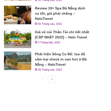
30 Tháng sáu, 2022
Review 10+ Spa Đà Nẵng dịch
vụ tốt, giá phải chăng –
HaloTravel
30 Tháng sáu, 2022
Giá vé núi Thần Tài chi tiết nhất
[CẬP NHẬT 2022] – Halo Travel
3 Tháng bảy, 2022
Phát hiện Sông Cu Đê: tọa độ
cắm trại check in cực hot ở Đà
Nẵng – HaloTravel
28 Tháng sáu, 2022
Trang
Trang
trước
sau