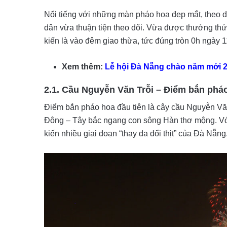
Nổi tiếng với những màn pháo hoa đẹp mắt, theo d
dân vừa thuận tiện theo dõi. Vừa được thưởng th
kiến là vào đêm giao thừa, tức đúng tròn 0h ngày 
Xem thêm:
Lễ hội Đà Nẵng chào năm mới 
2.1. Cầu Nguyễn Văn Trỗi – Điểm bắn phá
Điểm bắn pháo hoa đầu tiên là cây cầu Nguyễn Văn T
Đông – Tây bắc ngang con sông Hàn thơ mộng. Với t
kiến nhiều giai đoạn “thay da đổi thịt” của Đà Nẵng