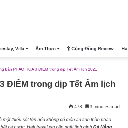
stay, Villa
Ẩm Thực
Cộng Đồng Review
Ha
ng bắn PHÁO HOA 3 ĐIỂM trong dịp Tết Âm lịch 2021
ĐIỂM trong dịp Tết Âm lịch
478
3 minutes read
là một thiếu sót lớn nếu không có món ăn tinh thần pháo
hất cả nước, Halotravel xin cập nhật tình hình
Đà Nẵng