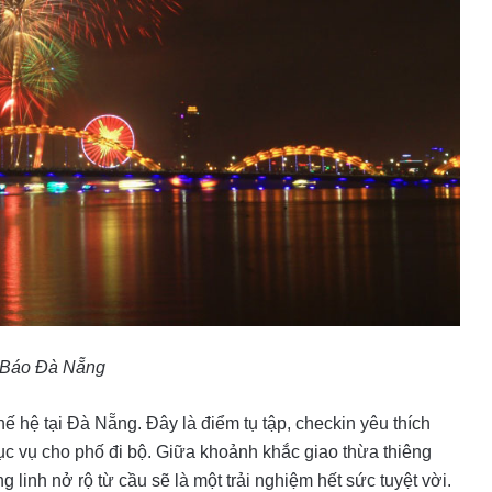
 Báo Đà Nẵng
thế hệ tại Đà Nẵng. Đây là điểm tụ tập, checkin yêu thích
ục vụ cho phố đi bộ. Giữa khoảnh khắc giao thừa thiêng
linh nở rộ từ cầu sẽ là một trải nghiệm hết sức tuyệt vời.