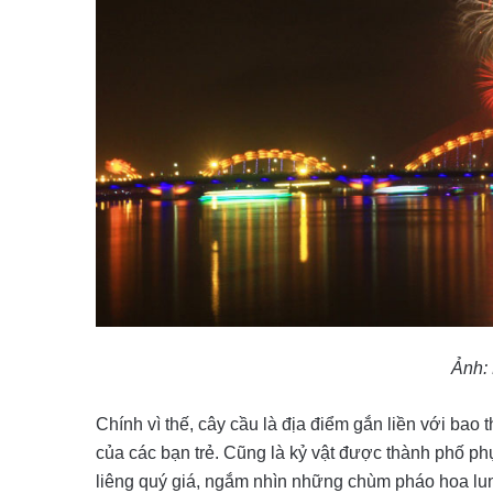
Ảnh:
Chính vì thế, cây cầu là địa điểm gắn liền với bao 
của các bạn trẻ. Cũng là kỷ vật được thành phố ph
liêng quý giá, ngắm nhìn những chùm pháo hoa lung 