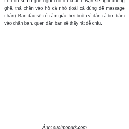
trên đó sẽ có ghế ngồi cho du khách. Bạn sẽ ngồi xuống
ghế, thả chân vào hồ cá nhỏ (loài cá dùng để massage
chân). Ban đầu sẽ có cảm giác hơi buồn vì đàn cá bơi bám
vào chân bạn, quen dần bạn sẽ thấy rất dễ chịu.
Ảnh: suoimopark.com