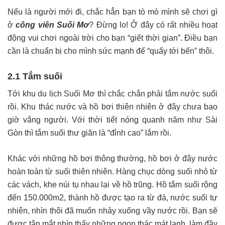
Nếu là người mới đi, chắc hẳn bạn tò mò mình sẽ chơi gì
ở
công viên Suối Mơ
? Đừng lo! Ở đây có rất nhiều hoạt
động vui chơi ngoài trời cho bạn “giết thời gian”. Điều bạn
cần là chuẩn bị cho mình sức mạnh để “quẩy tới bến” thôi.
2.1 Tắm suối
Tới khu du lịch Suối Mơ thì chắc chắn phải tắm nước suối
rồi. Khu thác nước và hồ bơi thiên nhiên ở đây chưa bao
giờ vắng người. Với thời tiết nóng quanh năm như Sài
Gòn thì tắm suối thư giãn là “đỉnh cao” lắm rồi.
Khác với những hồ bơi thông thường, hồ bơi ở đây nước
hoàn toàn từ suối thiên nhiên. Hàng chục dòng suối nhỏ từ
các vách, khe núi tụ nhau lại về hồ trũng. Hồ tắm suối rộng
đến 150.000m2, thành hồ được tạo ra từ đá, nước suối tự
nhiên, nhìn thôi đã muốn nhảy xuống vầy nước rồi. Bạn sẽ
được tận mắt nhìn thấy những ngọn thác mát lạnh, làm đầy