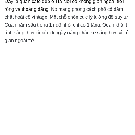
Đây là quán cafe đẹp ở Hà Nội có không gian ngoài trời
rộng và thoáng đãng.
Nó mang phong cách phố cổ đậm
chất hoài cổ vintage. Một chỗ chốn cực lý tưởng để suy tư
Quán năm sâu trong 1 ngõ nhỏ, chỉ có 1 tầng. Quán khá ít
ánh sáng, hơi tối xíu, đi ngày nắng chắc sẽ sáng hơn vì có
gian ngoài trời.