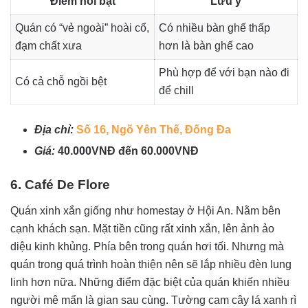
Điểm nổi bật
Lưu ý
Quán có “vẻ ngoài” hoài cổ,
Có nhiều bàn ghế thấp
đạm chất xưa
hơn là bàn ghế cao
Phù hợp để với bạn nào đi
Có cả chỗ ngồi bệt
để chill
Địa chỉ:
Số 16, Ngõ Yên Thế, Đống Đa
Giá:
40.000VNĐ đến 60.000VNĐ
6. Café De Flore
Quán xinh xắn giống như homestay ở Hội An. Nằm bên
cạnh khách sạn. Mặt tiền cũng rất xinh xắn, lên ảnh ảo
diệu kinh khủng. Phía bên trong quán hơi tối. Nhưng mà
quán trong quá trình hoàn thiện nên sẽ lắp nhiều đèn lung
linh hơn nữa. Những điểm đặc biệt của quán khiến nhiều
người mê mẩn là gian sau cùng. Tường cam cây lá xanh rì