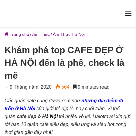
M
Trang chủ
/
Ẩm Thực
/
Ẩm Thực Hà Nội
Khám phá top CAFE ĐẸP Ở
HÀ NỘI đến là phê, check là
mê
9 Tháng năm, 2020
564
9 minutes read
Các quán cafe cũng được xem như
những địa điểm đi
trốn ở Hà Nội
của giới trẻ dịp lễ, hay cuối tuần. Vì thế,
quán
cafe đẹp ở
Hà Nội
thì nhiều vô kể. Halotravel xin gửi
tới bạn 10 quán cafe siêu đẹp, siêu ưng và siêu hot trong
thời gian gần đây nhé!