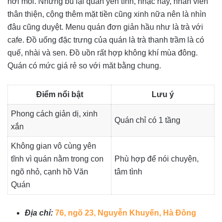
hơi mỏi. Nhưng bù lại quán yên tĩnh, nhạc hay, nhân viên
thân thiện, cộng thêm mặt tiền cũng xinh nữa nên là nhìn
đâu cũng duyệt. Menu quán đơn giản hầu như là trà với
cafe. Đồ uống đặc trưng của quán là trà thanh trầm là có
quế, nhài và sen. Đồ uồn rất hợp không khí mùa đông.
Quán có mức giá rẻ so với măt bằng chung.
Điểm nổi bật
Lưu ý
Phong cách giản dị, xinh
Quán chỉ có 1 tầng
xắn
Không gian vô cùng yên
tĩnh vì quán nằm trong con
Phù hợp để nói chuyện,
ngõ nhỏ, cạnh hồ Văn
tâm tình
Quán
Địa chỉ:
76, ngõ 23, Nguyễn Khuyến, Hà Đông