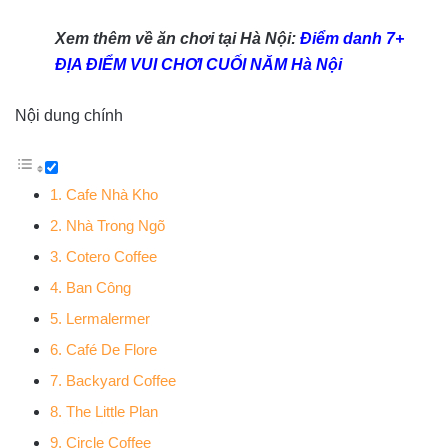
Xem thêm về ăn chơi tại Hà Nội:
Điểm danh 7+
ĐỊA ĐIỂM VUI CHƠI CUỐI NĂM Hà Nội
Nội dung chính
1. Cafe Nhà Kho
2. Nhà Trong Ngõ
3. Cotero Coffee
4. Ban Công
5. Lermalermer
6. Café De Flore
7. Backyard Coffee
8. The Little Plan
9. Circle Coffee