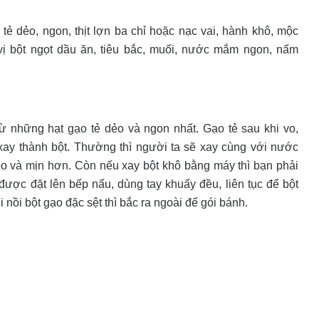
ẻ dẻo, ngon, thịt lợn ba chỉ hoặc nạc vai, hành khô, mộc
 vị bột ngọt dầu ăn, tiêu bắc, muối, nước mắm ngon, nấm
 những hạt gạo tẻ dẻo và ngon nhất. Gạo tẻ sau khi vo,
xay thành bột. Thường thì người ta sẽ xay cùng với nước
ẻo và mịn hơn. Còn nếu xay bột khô bằng máy thì bạn phải
ược đặt lên bếp nấu, dùng tay khuấy đều, liên tục để bột
nồi bột gạo đặc sệt thì bắc ra ngoài để gói bánh.