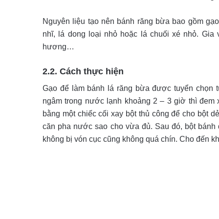
Nguyên liệu tạo nên bánh răng bừa bao gồm gạo t
nhĩ, lá dong loại nhỏ hoặc lá chuối xé nhỏ. Gia
hương…
2.2. Cách thực hiện
Gạo để làm bánh lá răng bừa được tuyển chọn từ
ngâm trong nước lạnh khoảng 2 – 3 giờ thì đem 
bằng một chiếc cối xay bột thủ công để cho bột d
căn pha nước sao cho vừa đủ. Sau đó, bột bánh đ
không bị vón cục cũng không quá chín. Cho đến khi 