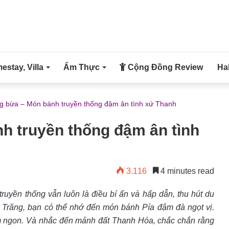
stay, Villa
Ẩm Thực
Cộng Đồng Review
Ha
g bừa – Món bánh truyền thống đậm ân tình xứ Thanh
h truyền thống đậm ân tình
3.116
4 minutes read
ruyền thống vẫn luôn là điều bí ẩn và hấp dẫn, thu hút du
Trăng, bạn có thể nhớ đến món bánh Pía đậm đà ngọt vị.
m ngon. Và nhắc đến mảnh đất Thanh Hóa, chắc chắn rằng