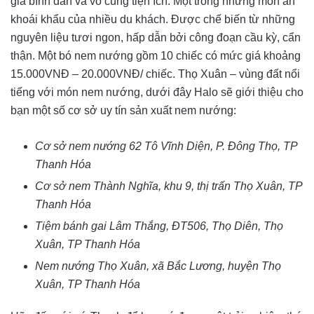
giá bình dân và vô cùng tiện ích. Một trong những món ăn
khoái khẩu của nhiều du khách. Được chế biến từ những
nguyên liệu tươi ngon, hấp dẫn bởi công đoạn cầu kỳ, cẩn
thận. Một bó nem nướng gồm 10 chiếc có mức giá khoảng
15.000VNĐ – 20.000VNĐ/ chiếc. Thọ Xuân – vùng đất nổi
tiếng với món nem nướng, dưới đây Halo sẽ giới thiệu cho
bạn một số cơ sở uy tín sản xuất nem nướng:
Cơ sở nem nướng 62 Tô Vĩnh Diện, P. Đông Thọ, TP
Thanh Hóa
Cơ sở nem Thành Nghĩa, khu 9, thị trấn Thọ Xuân, TP
Thanh Hóa
Tiệm bánh gai Lâm Thắng, ĐT506, Thọ Diên, Thọ
Xuân, TP Thanh Hóa
Nem nướng Thọ Xuân, xã Bắc Lương, huyện Thọ
Xuân, TP Thanh Hóa