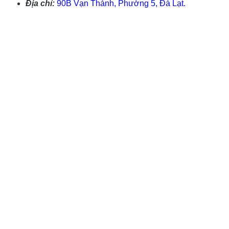
Địa chỉ:
90B Vạn Thành, Phường 5, Đà Lạt.