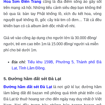
Hoa Sơn Điền Trang
cũng là địa điểm sống ảo gây sốt
trên mạng xã hội. Những tiểu cảnh siêu đẹp bạn không thể
bỏ qua là: bàn tay Phật khổng lồ, xích đu kết hoa, vòng
nguyệt quế khổng lồ, gốc cây trái tim cô đơn… Tất cả đều
khiến bạn có cả album ảnh độc nhất vô nhị.
Giá vé vào cổng áp dụng cho người lớn là 30.000 đồng/
người, trẻ em cao trên 1m là 15.000 đồng/ người và miễn
phí cho bé dưới 1m.
Địa chỉ:
Tiểu khu 159B, Phường 5, Thành phố Đà
Lạt, Tỉnh Lâm Đồng.
5. Đường hầm đất sét Đà Lạt
Đường hầm đất sét Đà Lạt
là nơi giữ kỉ lục đường hầm
làm bằng đất đỏ bazan mô phỏng quá trình phát triển của
Đà Lạt từ thuở hoang sơ cho đến ngày nay duy nhất ở Việt