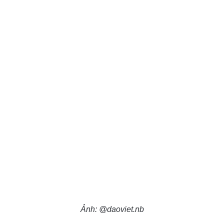
Ảnh: @daoviet.nb