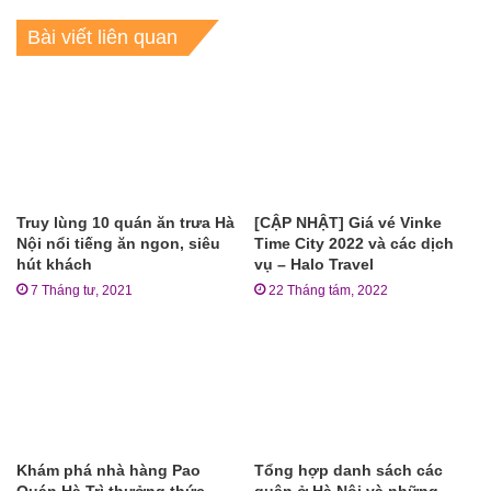
Bài viết liên quan
Truy lùng 10 quán ăn trưa Hà
[CẬP NHẬT] Giá vé Vinke
Nội nổi tiếng ăn ngon, siêu
Time City 2022 và các dịch
hút khách
vụ – Halo Travel
7 Tháng tư, 2021
22 Tháng tám, 2022
Khám phá nhà hàng Pao
Tổng hợp danh sách các
Quán Hà Trì thưởng thức
quận ở Hà Nội và những