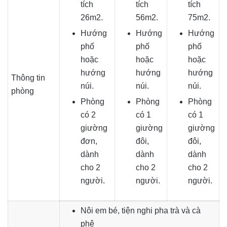
tích
tích
tích
26m2.
56m2.
75m2.
Hướng
Hướng
Hướng
phố
phố
phố
hoặc
hoặc
hoặc
hướng
hướng
hướng
Thông tin
núi.
núi.
núi.
phòng
Phòng
Phòng
Phòng
có 2
có 1
có 1
giường
giường
giường
đơn,
đôi,
đôi,
dành
dành
dành
cho 2
cho 2
cho 2
người.
người.
người.
Nôi em bé, tiện nghi pha trà và cà
phê