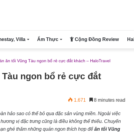
stay, Villa
Ẩm Thực
Cộng Đồng Review
Ha
án ăn tối Vũng Tàu ngon bổ rẻ cực đắt khách – HaloTravel
 Tàu ngon bổ rẻ cực đắt
1.671
8 minutes read
oàn hảo sao có thể bỏ qua đặc sản vùng miền. Ngoài việc
hương vị đặc trưng cũng là điều không thể thiếu. Chuyến
 bạn ghé thăm những quán ngon thích hợp để
ăn tối Vũng