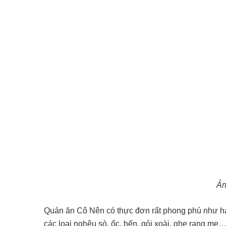
Ản
Quán ăn Cô Nên có thực đơn rất phong phú như 
các loại nghêu sò, ốc, hến, gỏi xoài, ghẹ rang me