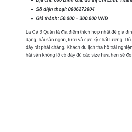
Địa chỉ: 600 Bình Giã, đô thị Chí Linh, Th
Số điện thoại: 0906272904
Giá thành: 50.000 – 300.000 VNĐ
La Cà 3 Quán là địa điểm thích hợp nhất để gia đì
dạng, hải sản ngon, tươi và cực kỳ chất lượng. D
đây rất phải chăng. Khách du lịch tha hồ trải ng
hải sản khổng lồ có đầy đủ các size hứa hẹn sẽ đ