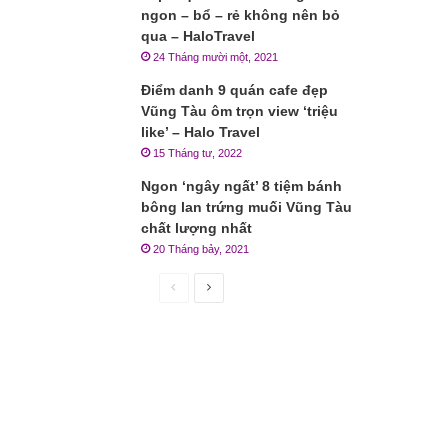
ngon – bổ – rẻ không nên bỏ
qua – HaloTravel
24 Tháng mười một, 2021
Điểm danh 9 quán cafe đẹp
Vũng Tàu ôm trọn view ‘triệu
like’ – Halo Travel
15 Tháng tư, 2022
Ngon ‘ngây ngất’ 8 tiệm bánh
bông lan trứng muối Vũng Tàu
chất lượng nhất
20 Tháng bảy, 2021
Trang
Trang
trước
sau