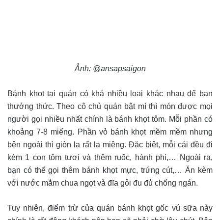
Ảnh: @ansapsaigon
Bánh khọt tại quán có khá nhiều loại khác nhau để bạn
thưởng thức. Theo cô chủ quán bật mí thì món được mọi
người gọi nhiều nhất chính là bánh khọt tôm. Mỗi phần có
khoảng 7-8 miếng. Phần vỏ bánh khọt mềm mềm nhưng
bên ngoài thì giòn lạ rất lạ miệng. Đặc biệt, mỗi cái đều đi
kèm 1 con tôm tươi và thêm ruốc, hành phi,… Ngoài ra,
bạn có thể gọi thêm bánh khọt mực, trứng cút,… Ăn kèm
với nước mắm chua ngọt và đĩa gỏi đu đủ chống ngán.
Tuy nhiên, điểm trừ của quán bánh khọt gốc vú sữa này