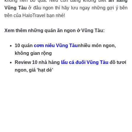
không nên bỏ qua. Nếu còn đang không biết
ăn sáng
Vũng Tàu
ở đâu ngon thì hãy lưu ngay những gợi ý bên
trên của HaloTravel bạn nhé!
Xem thêm những quán ăn ngon ở Vũng Tàu:
10 quán
cơm niêu Vũng Tàu
nhiều món ngon,
không gian rộng
Review 10 nhà hàng
lẩu cá đuối Vũng Tàu
đồ tươi
ngon, giá ‘hạt dẻ’