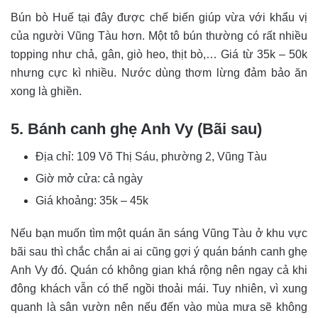
Bún bò Huế tại đây được chế biến giúp vừa với khẩu vị
của người Vũng Tàu hơn. Một tô bún thường có rất nhiều
topping như chả, gân, giò heo, thịt bò,… Giá từ 35k – 50k
nhưng cực kì nhiều. Nước dùng thơm lừng đảm bảo ăn
xong là ghiền.
5. Bánh canh ghẹ Anh Vy (Bãi sau)
Địa chỉ: 109 Võ Thị Sáu, phường 2, Vũng Tàu
Giờ mở cửa: cả ngày
Giá khoảng: 35k – 45k
Nếu bạn muốn tìm một quán ăn sáng Vũng Tàu ở khu vực
bãi sau thì chắc chắn ai ai cũng gợi ý quán bánh canh ghẹ
Anh Vy đó. Quán có không gian khá rộng nên ngay cả khi
đông khách vẫn có thể ngồi thoải mái. Tuy nhiên, vì xung
quanh là sân vườn nên nếu đến vào mùa mưa sẽ không