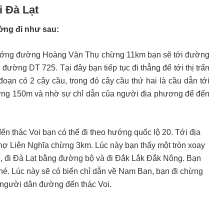
i Đà Lạt
ường đi như sau:
o hướng đường Hoàng Văn Thụ chừng 11km bạn sẽ tới đường
đường DT 725. Tại đây bạn tiếp tục đi thẳng để tới thị trấn
oạn có 2 cây cầu, trong đó cây cầu thứ hai là cầu dẫn tới
ừng 150m và nhờ sự chỉ dẫn của người địa phương để đến
n thác Voi bạn có thể đi theo hướng quốc lộ 20. Tới địa
ợ Liên Nghĩa chừng 3km. Lúc này bạn thấy một tròn xoay
uồng, đi Đà Lạt bằng đường bộ và đi Đắk Lắk Đắk Nông. Bạn
é. Lúc này sẽ có biển chỉ dẫn về Nam Ban, bạn đi chừng
 người dân đường đến thác Voi.