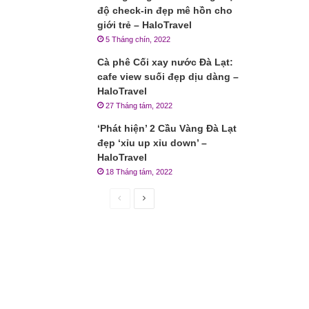
độ check-in đẹp mê hồn cho
giới trẻ – HaloTravel
5 Tháng chín, 2022
Cà phê Cối xay nước Đà Lạt:
cafe view suối đẹp dịu dàng –
HaloTravel
27 Tháng tám, 2022
‘Phát hiện’ 2 Cầu Vàng Đà Lạt
đẹp ‘xỉu up xỉu down’ –
HaloTravel
18 Tháng tám, 2022
Trang
Trang
trước
sau