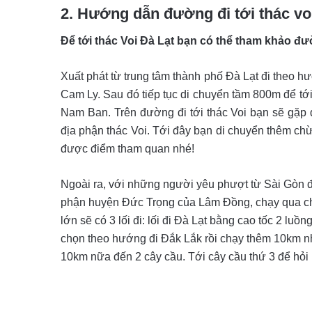
2. Hướng dẫn đường đi tới thác vo
Để tới thác Voi Đà Lạt bạn có thể tham khảo đ
Xuất phát từ trung tâm thành phố Đà Lạt đi the
Cam Ly. Sau đó tiếp tục di chuyển tầm 800m để tới 
Nam Ban. Trên đường đi tới thác Voi bạn sẽ gặp đ
địa phận thác Voi. Tới đây bạn di chuyển thêm ch
được điểm tham quan nhé!
Ngoài ra, với những người yêu phượt từ Sài Gòn đế
phận huyện Đức Trọng của Lâm Đồng, chạy qua ch
lớn sẽ có 3 lối đi: lối đi Đà Lạt bằng cao tốc 2 l
chọn theo hướng đi Đắk Lắk rồi chạy thêm 10km nh
10km nữa đến 2 cây cầu. Tới cây cầu thứ 3 để hỏi