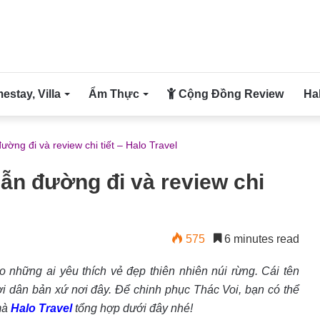
stay, Villa
Ẩm Thực
Cộng Đồng Review
Ha
ờng đi và review chi tiết – Halo Travel
ẫn đường đi và review chi
575
6 minutes read
 những ai yêu thích vẻ đẹp thiên nhiên núi rừng. Cái tên
ời dân bản xứ nơi đây. Để chinh phục Thác Voi, bạn có thể
mà
Halo Travel
tổng hợp dưới đây nhé!