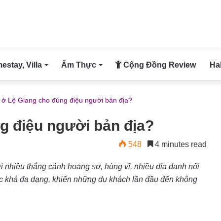
stay, Villa
Ẩm Thực
Cộng Đồng Review
Ha
 ở Lệ Giang cho đúng điệu người bản địa?
g điệu người bản địa?
548
4 minutes read
i nhiều thắng cảnh hoang sơ, hùng vĩ, nhiều địa danh nổi
ực khá đa dạng, khiến những du khách lần đầu đến không