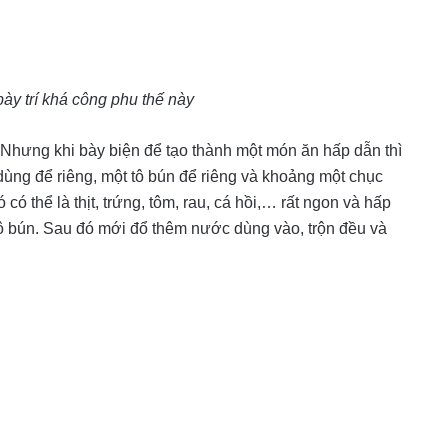
ày trí khá công phu thế này
Nhưng khi bày biện để tạo thành một món ăn hấp dẫn thì
 dùng để riêng, một tô bún để riêng và khoảng một chục
ó thể là thịt, trứng, tôm, rau, cá hồi,… rất ngon và hấp
tô bún. Sau đó mới đổ thêm nước dùng vào, trộn đều và