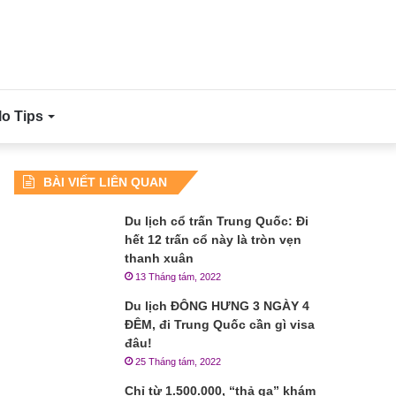
lo Tips
BÀI VIẾT LIÊN QUAN
Du lịch cổ trấn Trung Quốc: Đi
hết 12 trấn cổ này là tròn vẹn
thanh xuân
13 Tháng tám, 2022
Du lịch ĐÔNG HƯNG 3 NGÀY 4
ĐÊM, đi Trung Quốc cần gì visa
đâu!
25 Tháng tám, 2022
Chỉ từ 1.500.000, “thả ga” khám