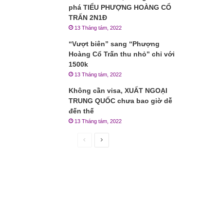
phá TIỂU PHƯỢNG HOÀNG CỔ
TRẤN 2N1Đ
13 Tháng tám, 2022
“Vượt biên” sang “Phượng
Hoàng Cổ Trấn thu nhỏ” chỉ với
1500k
13 Tháng tám, 2022
Không cần visa, XUẤT NGOẠI
TRUNG QUỐC chưa bao giờ dễ
đến thế
13 Tháng tám, 2022
Trang
Trang
trước
sau