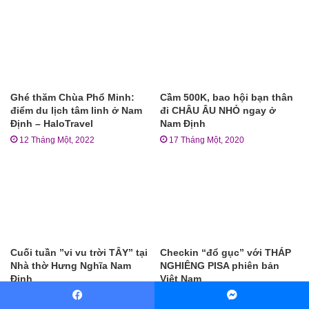
Ghé thăm Chùa Phổ Minh:
Cầm 500K, bao hội bạn thân
điểm du lịch tâm linh ở Nam
đi CHÂU ÂU NHỎ ngay ở
Định – HaloTravel
Nam Định
12 Tháng Một, 2022
17 Tháng Một, 2020
Cuối tuần ”vi vu trời TÂY” tại
Checkin “đổ gục” với THÁP
Nhà thờ Hưng Nghĩa Nam
NGHIÊNG PISA phiên bản
Định
Việt Nam
29 Tháng bảy, 2020
18 Tháng ba, 2020
Facebook
Messenger