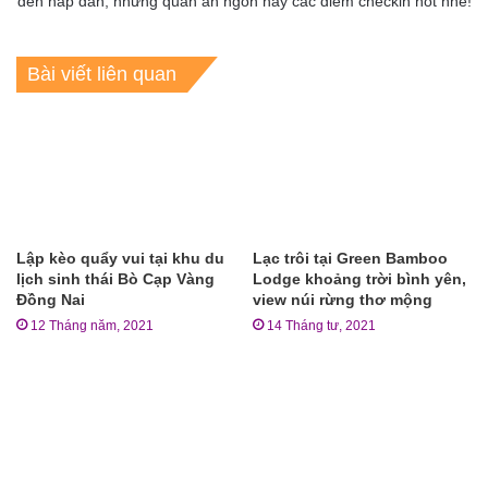
đến hấp dẫn, những quán ăn ngon hay các điểm checkin hot nhé!
Bài viết liên quan
Lập kèo quẩy vui tại khu du
Lạc trôi tại Green Bamboo
lịch sinh thái Bò Cạp Vàng
Lodge khoảng trời bình yên,
Đồng Nai
view núi rừng thơ mộng
12 Tháng năm, 2021
14 Tháng tư, 2021