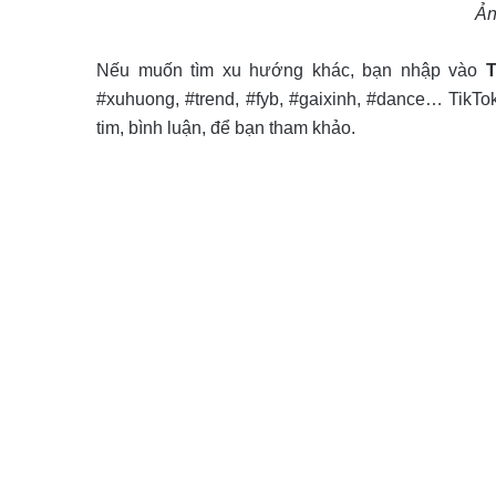
Ản
Nếu muốn tìm xu hướng khác, bạn nhập vào
T
#xuhuong, #trend, #fyb, #gaixinh, #dance… TikTo
tim, bình luận, để bạn tham khảo.