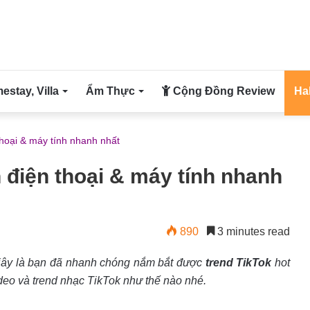
stay, Villa
Ẩm Thực
Cộng Đồng Review
Ha
 thoại & máy tính nhanh nhất
n điện thoại & máy tính nhanh
890
3 minutes read
 giây là bạn đã nhanh chóng nắm bắt được
trend TikTok
hot
deo và trend nhạc TikTok như thế nào nhé.