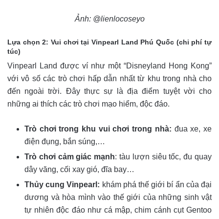
Ảnh: @lienlocoseyo
Lựa chọn 2: Vui chơi tại Vinpearl Land Phú Quốc (chi phí tự
túc)
Vinpearl Land được ví như một “Disneyland Hong Kong”
với vô số các trò chơi hấp dẫn nhất từ khu trong nhà cho
đến ngoài trời. Đây thực sự là địa điểm tuyệt vời cho
những ai thích các trò chơi mạo hiểm, độc đáo.
Trò chơi trong khu vui chơi trong nhà:
đua xe, xe
điện đụng, bắn súng,…
Trò chơi cảm giác mạnh
: tàu lượn siêu tốc, đu quay
dây văng, cối xay gió, đĩa bay…
Thủy cung Vinpearl:
khám phá thế giới bí ẩn của đại
dương và hòa mình vào thế giới của những sinh vật
tự nhiên độc đáo như cá mập, chim cánh cụt Gentoo