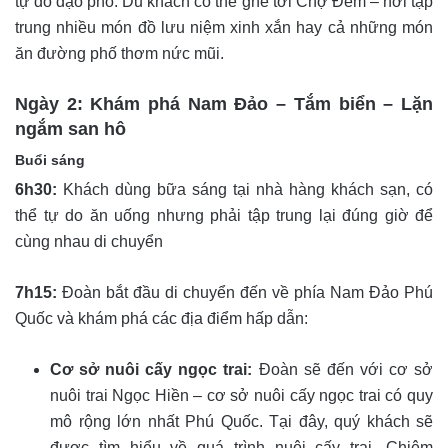
tự do dạo phố. Du khách có thể ghé tới Chợ Đêm – nơi tập
trung nhiều món đồ lưu niệm xinh xắn hay cả những món
ăn đường phố thơm nức mũi.
Ngày 2: Khám phá Nam Đảo – Tắm biển – Lặn
ngắm san hô
Buổi sáng
6h30:
Khách dùng bữa sáng tại nhà hàng khách sạn, có
thể tự do ăn uống nhưng phải tập trung lại đúng giờ để
cùng nhau di chuyển
7h15:
Đoàn bắt đầu di chuyển đến về phía Nam Đảo Phú
Quốc và khám phá các địa điểm hấp dẫn:
Cơ sở nuôi cấy ngọc trai:
Đoàn sẽ đến với cơ sở
nuôi trai Ngọc Hiền – cơ sở nuôi cấy ngọc trai có quy
mô rộng lớn nhất Phú Quốc. Tại đây, quý khách sẽ
được tìm hiểu về quá trình nuôi cấy trai. Chiêm