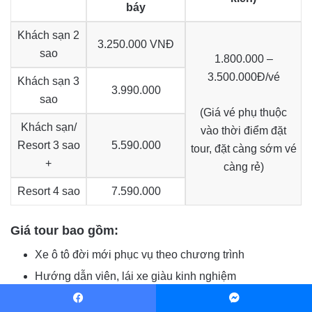
báy
Khách sạn 2
3.250.000 VNĐ
sao
1.800.000 –
3.500.000Đ/vé
Khách sạn 3
3.990.000
sao
(Giá vé phụ thuộc
Khách sạn/
vào thời điểm đặt
Resort 3 sao
5.590.000
tour, đặt càng sớm vé
+
càng rẻ)
Resort 4 sao
7.590.000
Giá tour bao gồm:
Xe ô tô đời mới phục vụ theo chương trình
Hướng dẫn viên, lái xe giàu kinh nghiệm
Khách sạn theo tiêu chuẩn, đầy đủ tiện nghi tivi, điều
Facebook
Messenger