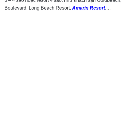
3 – 4 sao hoặc resort 4 sao: như khách sạn Goldbeach,
Boulevard, Long Beach Resort,
Amarin Resort
,…