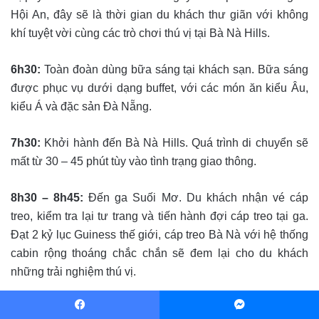
Hội An, đây sẽ là thời gian du khách thư giãn với không
khí tuyệt vời cùng các trò chơi thú vị tại Bà Nà Hills.
6h30:
Toàn đoàn dùng bữa sáng tại khách sạn. Bữa sáng
được phục vụ dưới dạng buffet, với các món ăn kiểu Âu,
kiểu Á và đặc sản Đà Nẵng.
7h30:
Khởi hành đến Bà Nà Hills. Quá trình di chuyển sẽ
mất từ 30 – 45 phút tùy vào tình trạng giao thông.
8h30 – 8h45:
Đến ga Suối Mơ. Du khách nhận vé cáp
treo, kiểm tra lại tư trang và tiến hành đợi cáp treo tại ga.
Đạt 2 kỷ lục Guiness thế giới, cáp treo Bà Nà với hệ thống
cabin rộng thoáng chắc chắn sẽ đem lại cho du khách
những trải nghiệm thú vị.
TIPS:
đừng quên mang theo áo khoác mỏng bởi nhiệt độ
Facebook
Messenger