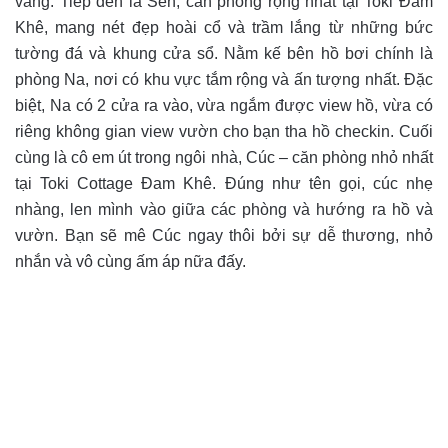
vàng. Tiếp đến là Sen, căn phòng rộng nhất tại Toki Đam
Khê, mang nét đẹp hoài cổ và trầm lắng từ những bức
tường đá và khung cửa sổ. Nằm kế bên hồ bơi chính là
phòng Na, nơi có khu vực tắm rộng và ấn tượng nhất. Đặc
biệt, Na có 2 cửa ra vào, vừa ngắm được view hồ, vừa có
riêng không gian view vườn cho bạn tha hồ checkin. Cuối
cùng là cô em út trong ngôi nhà, Cúc – căn phòng nhỏ nhất
tại Toki Cottage Đam Khê. Đúng như tên gọi, cúc nhẹ
nhàng, len mình vào giữa các phòng và hướng ra hồ và
vườn. Bạn sẽ mê Cúc ngay thôi bởi sự dễ thương, nhỏ
nhắn và vô cùng ấm áp nữa đấy.