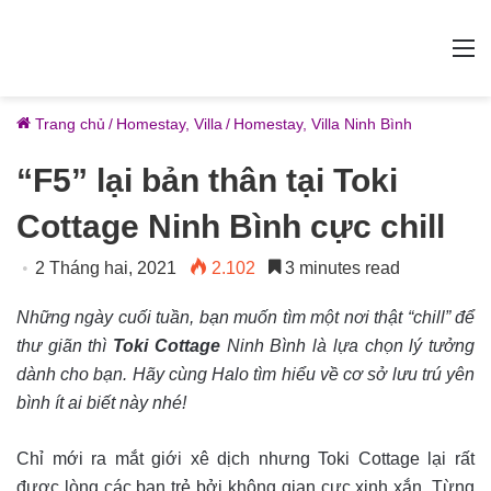
M
Trang chủ
/
Homestay, Villa
/
Homestay, Villa Ninh Bình
“F5” lại bản thân tại Toki
Cottage Ninh Bình cực chill
2 Tháng hai, 2021
2.102
3 minutes read
Những ngày cuối tuần, bạn muốn tìm một nơi thật “chill” để
thư giãn thì
Toki Cottage
Ninh Bình là lựa chọn lý tưởng
dành cho bạn. Hãy cùng Halo tìm hiểu về cơ sở lưu trú yên
bình ít ai biết này nhé!
Chỉ mới ra mắt giới xê dịch nhưng Toki Cottage lại rất
được lòng các bạn trẻ bởi không gian cực xinh xắn. Từng