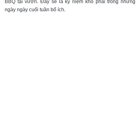
BBQ tại vườn. Đây sẽ là kỷ niệm khó phai trong những
ngày ngày cuối tuần bổ ích.