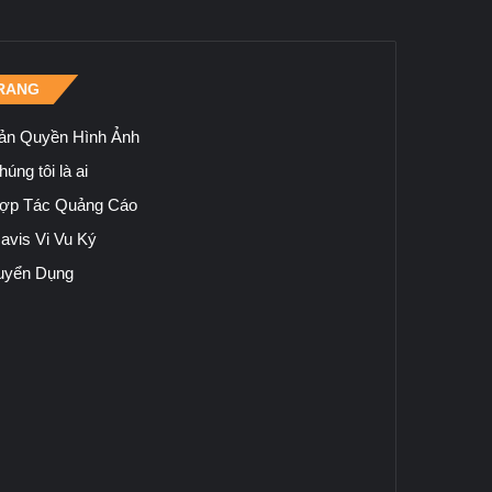
RANG
ản Quyền Hình Ảnh
úng tôi là ai
ợp Tác Quảng Cáo
avis Vi Vu Ký
uyển Dụng