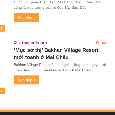
Cùng với Sapa, Điện Biên, Mù Cang Chải,… Mai Châu
cũng là biểu tượng của vẻ đẹp Tây Bắc. Đặc…
Đọc tiếp »
ẮC
12 Tháng mười, 2021
4.567
‘Mục sở thị’ Bakhan Village Resort
mới toanh ở Mai Châu
Bakhan Village Resort là khu nghỉ dưỡng nằm ngay dưới
chân đèo Thung Khe hùng vĩ. Du lịch Mai Châu…
Đọc tiếp »
ẮC