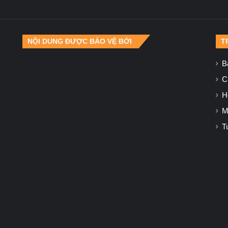
NỘI DUNG ĐƯỢC BẢO VỆ BỞI
T
B
Ch
H
M
T