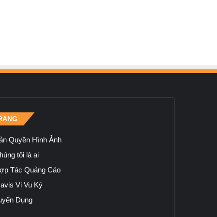
RANG
ản Quyền Hình Ảnh
úng tôi là ai
ợp Tác Quảng Cáo
avis Vi Vu Ký
uyển Dụng