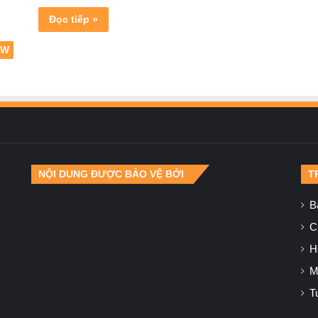
Đọc tiếp »
EW
NỘI DUNG ĐƯỢC BẢO VỆ BỞI
T
B
Ch
H
M
T