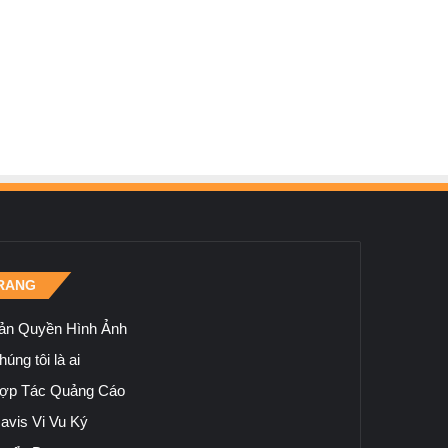
RANG
ản Quyền Hình Ảnh
úng tôi là ai
ợp Tác Quảng Cáo
avis Vi Vu Ký