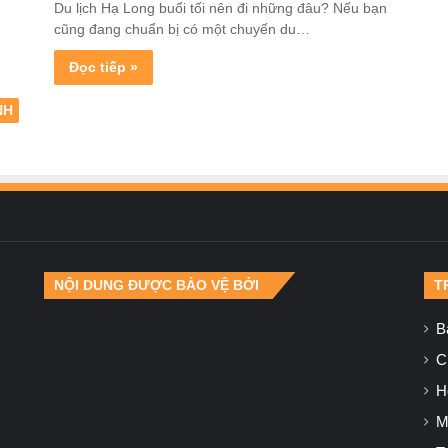
Du lịch Hạ Long buổi tối nên đi những đâu? Nếu bạn
cũng đang chuẩn bị có một chuyến du…
Đọc tiếp »
NH
NỘI DUNG ĐƯỢC BẢO VỆ BỞI
T
B
Ch
H
M