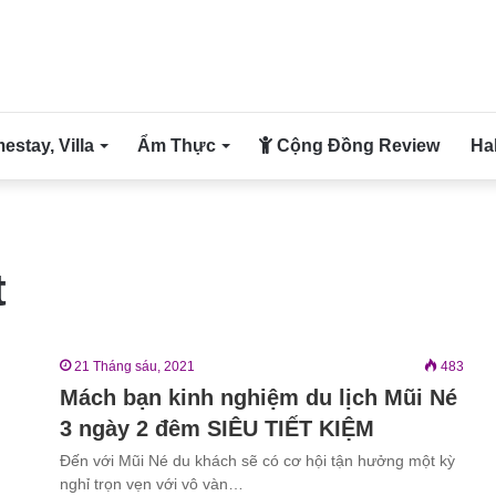
stay, Villa
Ẩm Thực
Cộng Đồng Review
Ha
t
21 Tháng sáu, 2021
483
Mách bạn kinh nghiệm du lịch Mũi Né
3 ngày 2 đêm SIÊU TIẾT KIỆM
Đến với Mũi Né du khách sẽ có cơ hội tận hưởng một kỳ
nghỉ trọn vẹn với vô vàn…