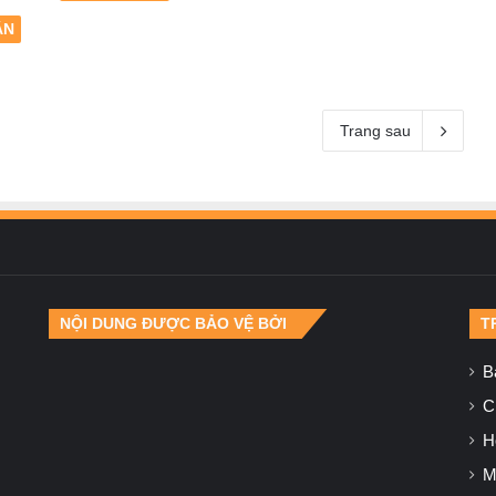
ẬN
Trang sau
NỘI DUNG ĐƯỢC BẢO VỆ BỞI
T
B
Ch
H
M