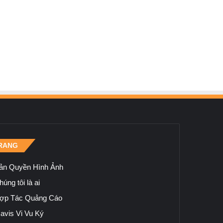
RANG
ản Quyền Hình Ảnh
úng tôi là ai
ợp Tác Quảng Cáo
avis Vi Vu Ký