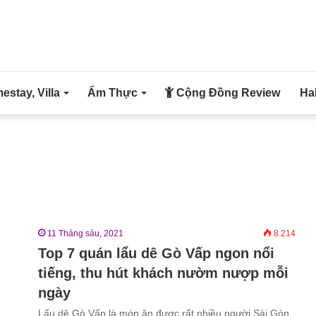
stay, Villa
Ẩm Thực
Cộng Đồng Review
Ha
11 Tháng sáu, 2021
8.214
Top 7 quán lẩu dê Gò Vấp ngon nổi
tiếng, thu hút khách nườm nượp mỗi
ngày
Lẩu dê Gò Vấp là món ăn được rất nhiều người Sài Gòn