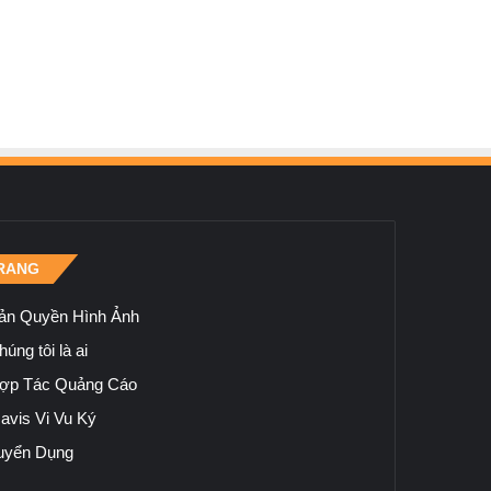
RANG
ản Quyền Hình Ảnh
úng tôi là ai
ợp Tác Quảng Cáo
avis Vi Vu Ký
uyển Dụng