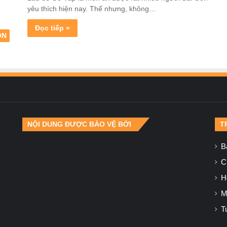
yêu thích hiện nay. Thế nhưng, không…
Đọc tiếp »
ÒN
NỘI DUNG ĐƯỢC BẢO VỆ BỞI
T
B
Ch
H
M
T