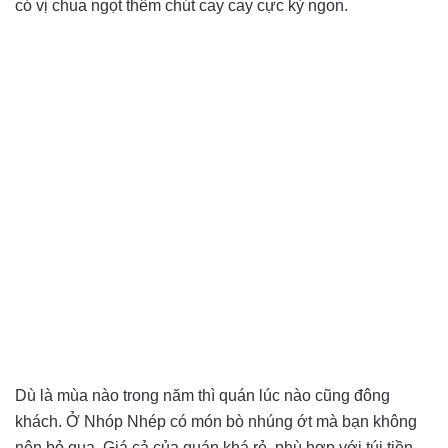
có vị chua ngọt thêm chút cay cay cực kỳ ngon.
Dù là mùa nào trong năm thì quán lúc nào cũng đông
khách. Ở Nhóp Nhép có món bò nhúng ớt mà bạn không
nên bỏ qua. Giá cả của quán khá rẻ, phù hợp với túi tiền