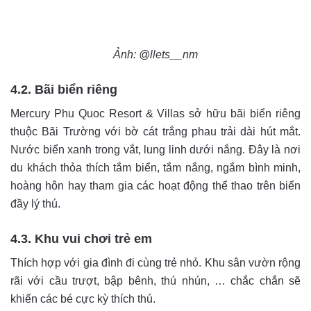
Ảnh: @llets__nm
4.2. Bãi biển riêng
Mercury Phu Quoc Resort & Villas sở hữu bãi biển riêng
thuộc Bãi Trường với bờ cát trắng phau trải dài hút mắt.
Nước biển xanh trong vắt, lung linh dưới nắng. Đây là nơi
du khách thỏa thích tắm biển, tắm nắng, ngắm bình minh,
hoàng hôn hay tham gia các hoạt động thể thao trên biển
đầy lý thú.
4.3. Khu vui chơi trẻ em
Thích hợp với gia đình đi cùng trẻ nhỏ. Khu sân vườn rộng
rãi với cầu trượt, bập bênh, thú nhún, … chắc chắn sẽ
khiến các bé cực kỳ thích thú.