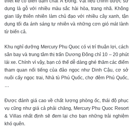
thiết kế cổ điển đậm chất Á Đông. Vật liệu chính được sử
dụng là gỗ với nhiều màu sắc hài hòa, trang nhã. Không
gian lấy thiên nhiên làm chủ đạo với nhiều cây xanh, tận
dụng tối đa ánh sáng tự nhiên và những cơn gió mát lành
từ biển cả.
Khu nghỉ dưỡng Mercury Phu Quoc có vị trí thuận lợi, cách
sân bay và trung tâm thị trấn Dương Đông chỉ 10 – 20 phút
lái xe. Chính vì vậy, bạn có thể dễ dàng ghé thăm các điểm
tham quan nổi tiếng của đảo ngọc như Dinh Cậu, cơ sở
nuôi cấy ngọc trai, Nhà tù Phú Quốc, chợ đêm Phú Quốc,
…
Được đánh giá cao về chất lượng phòng ốc, thái độ phục
vụ cũng như giá cả phải chăng, Mercury Phu Quoc Resort
& Villas nhất định sẽ đem lại cho bạn những trải nghiệm
khó quên.