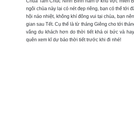
Chùa Tam Chúc Ninh Bình nằm ở khu vực miền Bắc
ngôi chùa này lại có nét đẹp riêng, bạn có thể tới 
hội náo nhiệt, không khí đông vui tại chùa, bạn n
gian sau Tết. Cụ thể là từ tháng Giêng cho tới th
vắng du khách hơn do thời tiết khá oi bức và ha
quên xem kĩ dự báo thời tiết trước khi đi nhé!