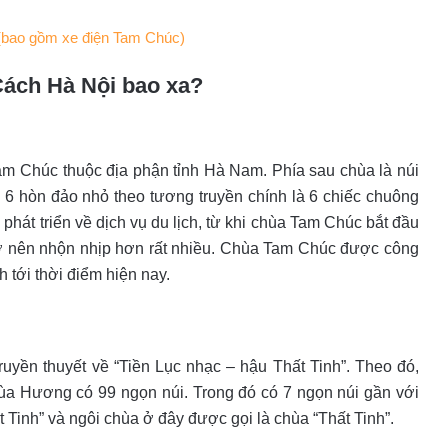
(bao gồm xe điện Tam Chúc)
Cách Hà Nội bao xa?
m Chúc thuộc địa phận tỉnh Hà Nam. Phía sau chùa là núi
ó 6 hòn đảo nhỏ theo tương truyền chính là 6 chiếc chuông
hát triển về dịch vụ du lịch, từ khi chùa Tam Chúc bắt đầu
ở nên nhộn nhịp hơn rất nhiều. Chùa Tam Chúc được công
h tới thời điểm hiện nay.
uyền thuyết về “Tiền Lục nhạc – hậu Thất Tinh”. Theo đó,
a Hương có 99 ngọn núi. Trong đó có 7 ngọn núi gần với
 Tinh” và ngôi chùa ở đây được gọi là chùa “Thất Tinh”.