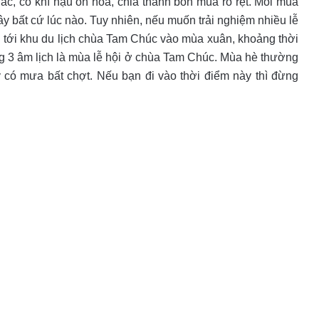
, có khí hậu ôn hòa, chia thành bốn mùa rõ rệt. Mỗi mùa
đây bất cứ lúc nào. Tuy nhiên, nếu muốn trải nghiệm nhiều lễ
ên tới khu du lịch chùa Tam Chúc vào mùa xuân, khoảng thời
áng 3 âm lịch là mùa lễ hội ở chùa Tam Chúc. Mùa hè thường
y có mưa bất chợt. Nếu bạn đi vào thời điểm này thì đừng