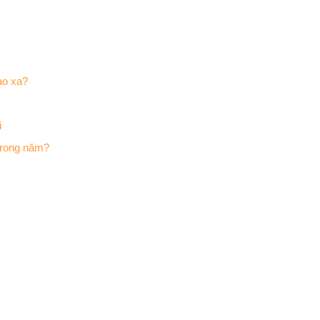
ao xa?
i
trong năm?