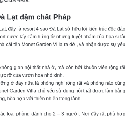
 @sacomresort
 Đà Lạt đậm chất Pháp
t, đây là resort 4 sao Đà Lạt sở hữu lối kiến trúc độc đáo
rt được lấy cảm hứng từ những tuyệt phẩm của họa sĩ tài
à cái tên Monet Garden Villa ra đời, và nhận được sự yêu
hông gian nội thất nhà ở, mà còn bởi khuôn viên rộng rãi
ực rỡ của vườn hoa nhỏ xinh.
ưỡng ở đây nữa là phòng nghỉ rộng rãi và phòng nào cũng
net Garden Villa chủ yếu sử dụng nội thất được làm bằng
g, hòa hợp với thiên nhiên trong lành.
ác loại phòng dành cho 2 – 3 người. Nơi đây rất phù hợp