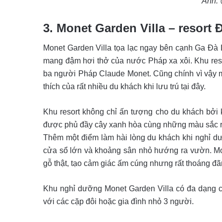
Ảnh:
3. Monet Garden Villa – resort
Monet Garden Villa tọa lạc ngay bên cạnh Ga Đà Lạ
mang đậm hơi thở của nước Pháp xa xôi. Khu reso
ba người Pháp Claude Monet. Cũng chính vì vậy m
thích của rất nhiều du khách khi lưu trú tại đây.
Khu resort không chỉ ấn tượng cho du khách bởi k
được phủ đầy cây xanh hòa cùng những màu sắc r
Thêm một điểm làm hài lòng du khách khi nghỉ d
cửa sổ lớn và khoảng sân nhỏ hướng ra vườn. Mo
gỗ thật, tạo cảm giác ấm cúng nhưng rất thoáng đãn
Khu nghỉ dưỡng Monet Garden Villa có đa dạng c
với các cặp đôi hoặc gia đình nhỏ 3 người.