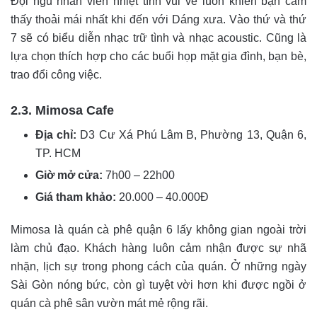
Đội ngũ nhân viên nhiệt tình vui vẻ luôn khiến bạn cảm
thấy thoải mái nhất khi đến với Dáng xưa. Vào thứ và thứ
7 sẽ có biểu diễn nhạc trữ tình và nhạc acoustic. Cũng là
lựa chọn thích hợp cho các buổi họp mặt gia đình, bạn bè,
trao đổi công việc.
2.3. Mimosa Cafe
Địa chỉ:
D3 Cư Xá Phú Lâm B, Phường 13, Quận 6,
TP. HCM
Giờ mở cửa:
7h00 – 22h00
Giá tham khảo:
20.000 – 40.000Đ
Mimosa là quán cà phê quận 6 lấy không gian ngoài trời
làm chủ đạo. Khách hàng luôn cảm nhận được sự nhã
nhặn, lịch sự trong phong cách của quán. Ở những ngày
Sài Gòn nóng bức, còn gì tuyệt vời hơn khi được ngồi ở
quán cà phê sân vườn mát mẻ rộng rãi.