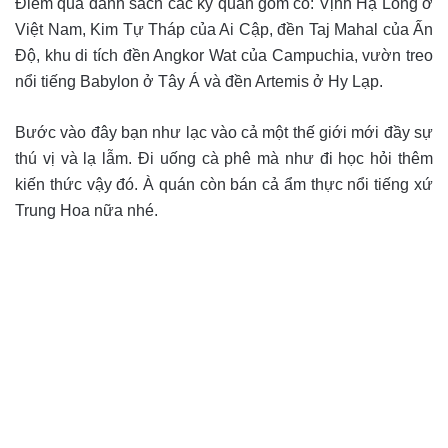
Điểm qua danh sách các kỳ quan gồm có: Vịnh Hạ Long ở
Việt Nam, Kim Tự Tháp của Ai Cập, đền Taj Mahal của Ấn
Độ, khu di tích đền Angkor Wat của Campuchia, vườn treo
nổi tiếng Babylon ở Tây Á và đền Artemis ở Hy Lạp.
Bước vào đây bạn như lạc vào cả một thế giới mới đầy sự
thú vị và lạ lẫm. Đi uống cà phê mà như đi học hỏi thêm
kiến thức vậy đó. À quán còn bán cả ẩm thực nổi tiếng xứ
Trung Hoa nữa nhé.