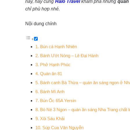
này, hãy cùng
Halo Travel
khám phá những
quán 
chỉ phù hợp nhé.
Nội dung chính
1. Bún cá Hạnh Nhiên
2. Bánh Ướt Nóng – Lê Đại Hành
3. Phở Hạnh Phúc
4. Quán ăn 81
5. Bánh canh Bà Thừa – quán ăn sáng ngon ở Nh
6. Bánh Mì Anh
7. Bún Ốc 65A Yersin
8. Bò Né 3 Ngon – quán ăn sáng Nha Trang chất 
9. Xôi Sáu Khải
10. Súp Cua Vân Nguyễn