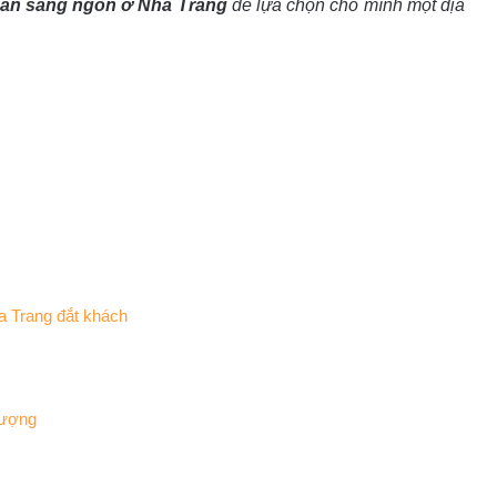
ăn sáng ngon ở Nha Trang
để lựa chọn cho mình một địa
a Trang đắt khách
lượng