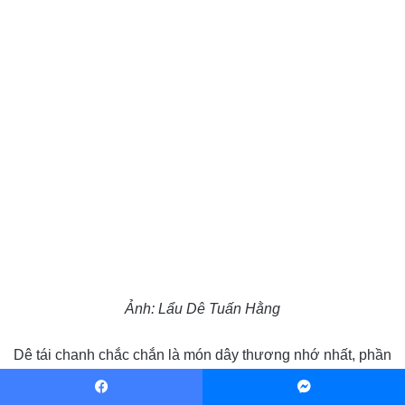
Ảnh: Lẩu Dê Tuấn Hằng
Dê tái chanh chắc chắn là món dây thương nhớ nhất, phần
thịt tái ngọt, thơm, gia vị vừa phải, không bị chua, nếu có
thêm nhiều ớt nữa thì ngon “bá dzách”. Nầm dê chiên là
Facebook
Messenger