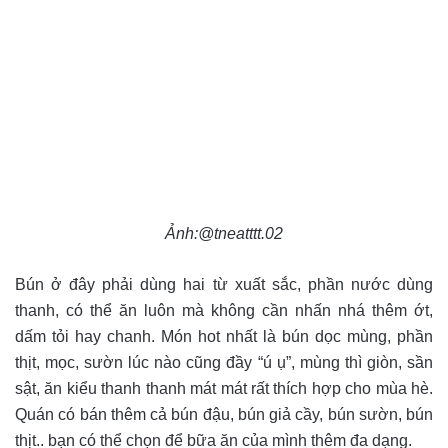
Ảnh:@tneatttt.02
Bún ở đây phải dùng hai từ xuất sắc, phần nước dùng
thanh, có thể ăn luôn mà không cần nhấn nhá thêm ớt,
dấm tỏi hay chanh. Món hot nhất là bún dọc mùng, phần
thịt, mọc, sườn lúc nào cũng đầy “ú ụ”, mùng thì giòn, sần
sật, ăn kiểu thanh thanh mát mát rất thích hợp cho mùa hè.
Quán có bán thêm cả bún đậu, bún giả cầy, bún sườn, bún
thịt.. bạn có thể chọn để bữa ăn của mình thêm đa dạng.