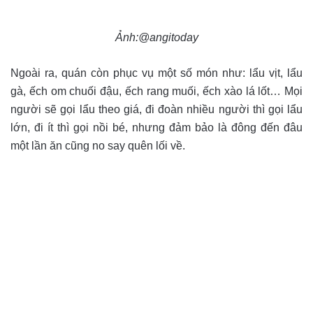
Ảnh:@angitoday
Ngoài ra, quán còn phục vụ một số món như: lẩu vịt, lẩu
gà, ếch om chuối đậu, ếch rang muối, ếch xào lá lốt… Mọi
người sẽ gọi lẩu theo giá, đi đoàn nhiều người thì gọi lẩu
lớn, đi ít thì gọi nồi bé, nhưng đảm bảo là đông đến đâu
một lần ăn cũng no say quên lối về.