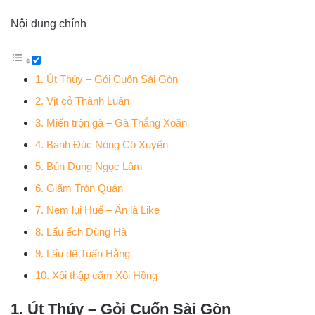
Nội dung chính
1. Út Thúy – Gỏi Cuốn Sài Gòn
2. Vịt cỏ Thành Luân
3. Miến trộn gà – Gà Thắng Xoăn
4. Bánh Đúc Nóng Cô Xuyến
5. Bún Dung Ngọc Lâm
6. Giấm Tròn Quán
7. Nem lụi Huế – Ăn là Like
8. Lẩu ếch Dũng Hà
9. Lẩu dê Tuấn Hằng
10. Xôi thập cẩm Xôi Hồng
1. Út Thúy – Gỏi Cuốn Sài Gòn