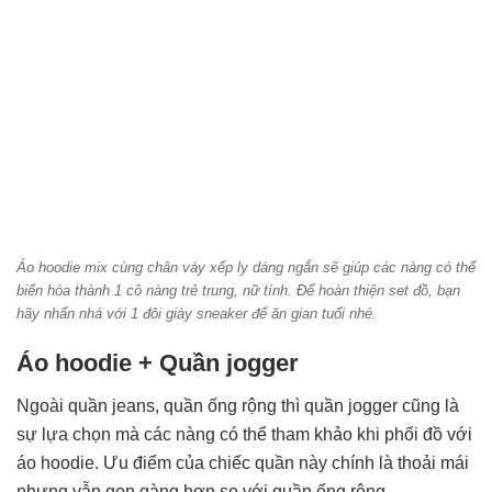
Áo hoodie mix cùng chân váy xếp ly dáng ngắn sẽ giúp các nàng có thể
biến hóa thành 1 cô nàng trẻ trung, nữ tính. Để hoàn thiện set đồ, bạn
hãy nhấn nhá với 1 đôi giày sneaker để ăn gian tuổi nhé.
Áo hoodie + Quần jogger
Ngoài quần jeans, quần ống rộng thì quần jogger cũng là
sự lựa chọn mà các nàng có thể tham khảo khi phối đồ với
áo hoodie. Ưu điểm của chiếc quần này chính là thoải mái
nhưng vẫn gọn gàng hơn so với quần ống rộng.