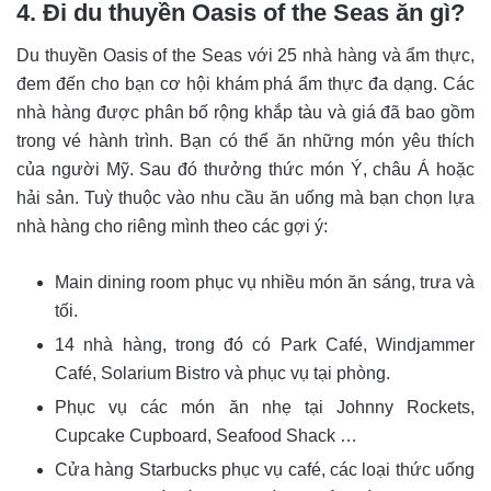
4. Đi du thuyền Oasis of the Seas ăn gì?
Du thuyền Oasis of the Seas với 25 nhà hàng và ẩm thực,
đem đến cho bạn cơ hội khám phá ẩm thực đa dạng. Các
nhà hàng được phân bố rộng khắp tàu và giá đã bao gồm
trong vé hành trình. Bạn có thể ăn những món yêu thích
của người Mỹ. Sau đó thưởng thức món Ý, châu Á hoặc
hải sản. Tuỳ thuộc vào nhu cầu ăn uống mà bạn chọn lựa
nhà hàng cho riêng mình theo các gợi ý:
Main dining room phục vụ nhiều món ăn sáng, trưa và
tối.
14 nhà hàng, trong đó có Park Café, Windjammer
Café, Solarium Bistro và phục vụ tại phòng.
Phục vụ các món ăn nhẹ tại Johnny Rockets,
Cupcake Cupboard, Seafood Shack …
Cửa hàng Starbucks phục vụ café, các loại thức uống