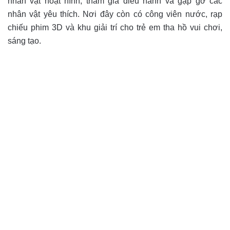
nhân vật hoạt hình, tham gia diễu hành và gặp gỡ các
nhân vật yêu thích. Nơi đây còn có công viên nước, rạp
chiếu phim 3D và khu giải trí cho trẻ em tha hồ vui chơi,
sáng tạo.