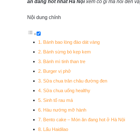
ăn đang hot nhất Hà Nội
xem có gì mà nổi đến vậ
Nội dung chính
1. Bánh bao lòng đào dát vàng
2. Bánh sừng bò kẹp kem
3. Bánh mì tinh than tre
2. Burger vị phở
3. Sữa chua trân châu đường đen
4. Sữa chua uống healthy
5. Sinh tố rau má
6. Hàu nướng mỡ hành
7. Bento cake – Món ăn đang hot ở Hà Nội
8. Lẩu Haidilao