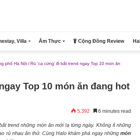
stay, Villa
Ẩm Thực
Cộng Đồng Review
Ha
g phố Hà Nội
/
Rủ ‘cạ cứng’ đi bắt trend ngay Top 10 món ăn
d ngay Top 10 món ăn đang hot
5.392
6 minutes read
bắt trend những món ăn mới lạ từng ngày. Không ít những
xao rủ nhau ăn thử. Cùng Halo khám phá ngay những
món