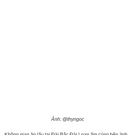
Ảnh: @thyngoc
Không gian ăn lẩu tại Đài Bắc Đài Loan ấm cúng bên ánh