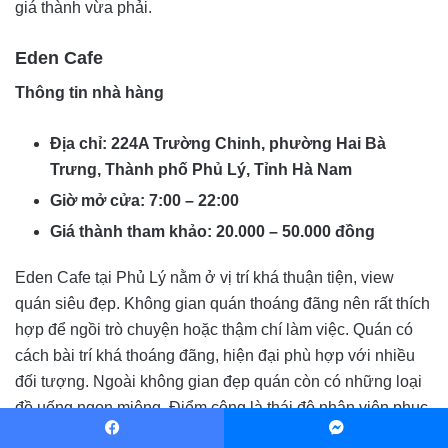
giá thành vừa phải.
Eden Cafe
Thông tin nhà hàng
Địa chỉ: 224A Trường Chinh, phường Hai Bà
Trưng, Thành phố Phủ Lý, Tỉnh Hà Nam
Giờ mở cửa: 7:00 – 22:00
Giá thành tham khảo: 20.000 – 50.000 đồng
Eden Cafe tại Phủ Lý nằm ở vị trí khá thuận tiện, view
quán siêu đẹp. Không gian quán thoáng đãng nên rất thích
hợp để ngồi trò chuyện hoặc thậm chí làm việc. Quán có
cách bài trí khá thoáng đãng, hiện đại phù hợp với nhiều
đối tượng. Ngoài không gian đẹp quán còn có những loại
đồ uống ngon miệng. Điểm cộng là thái độ nhân viên phục
vụ nhanh nhẹn và nhiệt tình.
Facebook
Messenger