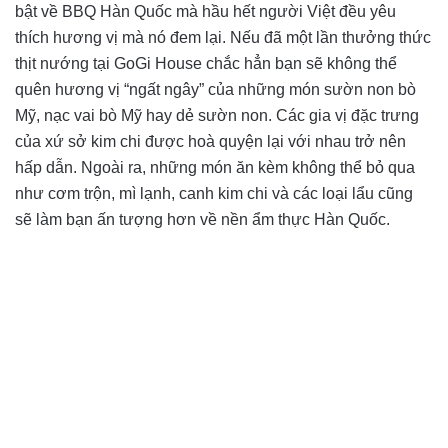
bật về BBQ Hàn Quốc mà hầu hết người Việt đều yêu
thích hương vị mà nó đem lại. Nếu đã một lần thưởng thức
thịt nướng tại GoGi House chắc hẳn bạn sẽ không thể
quên hương vị “ngất ngây” của những món sườn non bò
Mỹ, nạc vai bò Mỹ hay dẻ sườn non. Các gia vị đặc trưng
của xứ sở kim chi được hoà quyện lại với nhau trở nên
hấp dẫn. Ngoài ra, những món ăn kèm không thể bỏ qua
như cơm trộn, mì lạnh, canh kim chi và các loại lẩu cũng
sẽ làm bạn ấn tượng hơn về nền ẩm thực Hàn Quốc.