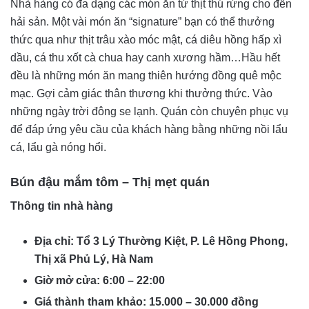
Nhà hàng có đa dạng các món ăn từ thịt thú rừng cho đến
hải sản. Một vài món ăn “signature” bạn có thể thưởng
thức qua như thịt trâu xào móc mật, cá diêu hồng hấp xì
dầu, cá thu xốt cà chua hay canh xương hầm…Hầu hết
đều là những món ăn mang thiên hướng đồng quê mộc
mạc. Gợi cảm giác thân thương khi thưởng thức. Vào
những ngày trời đông se lạnh. Quán còn chuyên phục vụ
để đáp ứng yêu cầu của khách hàng bằng những nồi lẩu
cá, lẩu gà nóng hổi.
Bún đậu mắm tôm – Thị mẹt quán
Thông tin nhà hàng
Địa chỉ: Tổ 3 Lý Thường Kiệt, P. Lê Hồng Phong,
Thị xã Phủ Lý, Hà Nam
Giờ mở cửa: 6:00 – 22:00
Giá thành tham khảo: 15.000 – 30.000 đồng