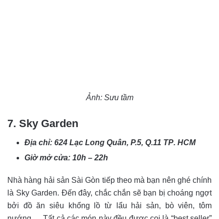
Ảnh: Sưu tầm
7. Sky Garden
Địa chỉ: 624 Lạc Long Quân, P.5, Q.11 TP
. HCM
Giờ mở cửa: 10h – 22h
Nhà hàng hải sản Sài Gòn tiếp theo mà bạn nên ghé chính
là Sky Garden. Đến đây, chắc chắn sẽ bạn bị choáng ngợt
bởi đồ ăn siêu khổng lồ từ lẩu hải sản, bò viên, tôm
nướng,… Tất cả các món này đều được coi là “best seller”