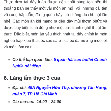
Thực đơn tại đây luôn được cập nhật sáng tạo nên thi
thoảng bạn sẽ thấy một vài món ăn mới với những cái tên
vô cùng hấp dẫn, đừng quên hãy thử chúng dù chỉ một lần
nhé! Các món ăn khi mang ra đều dậy mùi thơm phức và
được bày biện sinh động như một bức tranh nghệ thuật ẩm
thực. Đặc biệt, món ăn yêu thích nhất tại đây chính là món
nghêu hấp kiểu thái, ốc xào sả ớt, cá bò da nướng muối ớt
và món tôm cà ri.
Có thể bạn quan tâm:
5 quán hải sản buffet Chánh
Nghĩa nổi tiếng
6. Làng ẩm thực 3 cua
Địa chỉ:
49A Nguyễn Hữu Thọ, phường Tân Hưng,
quận 7, TP. Hồ Chí Minh
Giờ mở cửa: 14:00 – 24:00